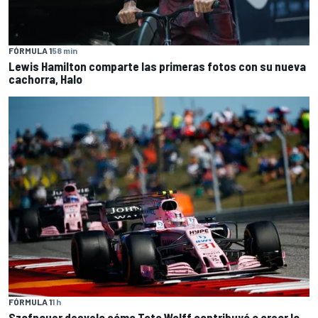
FÓRMULA 1
58 min
Lewis Hamilton comparte las primeras fotos con su nueva
cachorra, Halo
FÓRMULA 1
1 h
Szafnauer desvela cómo Toto Wolff contribuyó a crear la