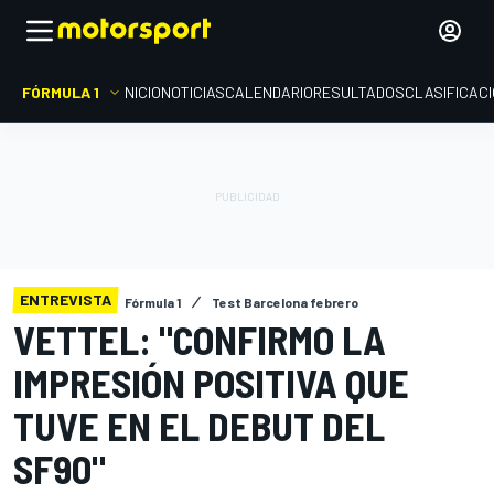
FÓRMULA 1
INICIO
NOTICIAS
CALENDARIO
RESULTADOS
CLASIFICAC
ENTREVISTA
Fórmula 1
Test Barcelona febrero
VETTEL: "CONFIRMO LA
IMPRESIÓN POSITIVA QUE
TUVE EN EL DEBUT DEL
SF90"