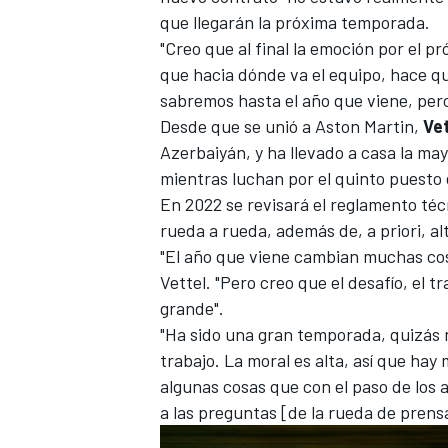
que llegarán la próxima temporada.
FÓRMULA E
"Creo que al final la emoción por el p
que hacia dónde va el equipo, hace qu
sabremos hasta el año que viene, pero
Desde que se unió a Aston Martin,
Vet
Azerbaiyán, y ha llevado a casa la ma
mientras luchan por el quinto puesto
En 2022 se revisará el reglamento técn
rueda a rueda, además de, a priori, al
"El año que viene cambian muchas cosa
Vettel. "Pero creo que el desafío, el tr
grande".
WRC
"Ha sido una gran temporada, quizás n
trabajo. La moral es alta, así que h
algunas cosas que con el paso de los
a las preguntas [de la rueda de prensa]