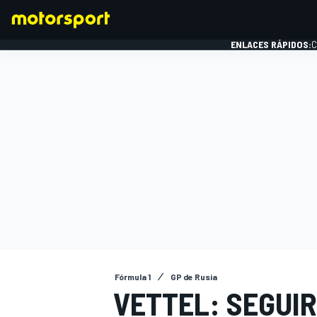
ENLACES RÁPIDOS:
C
FÓRMULA 1
Fórmula 1
GP de Rusia
VETTEL: SEGUI