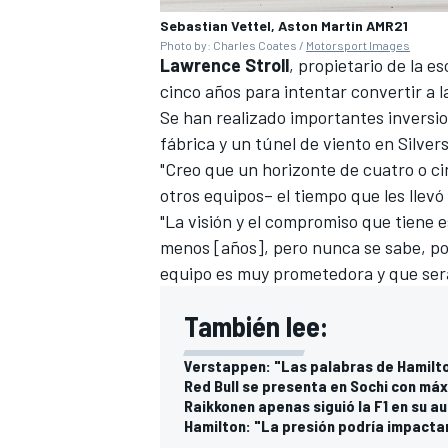
Sebastian Vettel, Aston Martin AMR21
Photo by: Charles Coates /
Motorsport Images
Lawrence Stroll
, propietario de la 
cinco años para intentar convertir a la
Se han realizado importantes inversio
fábrica y un túnel de viento en Silv
"Creo que un horizonte de cuatro o ci
otros equipos– el tiempo que les llevó a
"La visión y el compromiso que tiene 
menos [años], pero nunca se sabe, pod
equipo es muy prometedora y que será p
MÁS CATEGORÍAS
También lee:
Verstappen: "Las palabras de Hamilt
Red Bull se presenta en Sochi con má
Raikkonen apenas siguió la F1 en su a
Hamilton: "La presión podría impacta