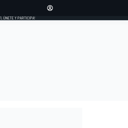
favoritos
Haz que se oiga tu voz
comentando artículos.
1, ÚNETE Y PARTICIPA!
INICIAR SESIÓN
EDICIÓN
LATINOAMÉRICA