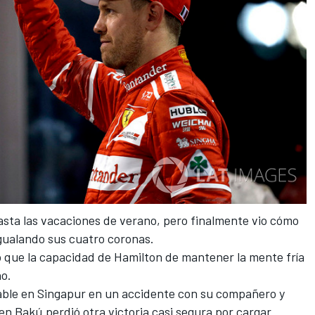
 hasta las vacaciones de verano, pero finalmente vio cómo
 igualando sus cuatro coronas.
o que la capacidad de Hamilton de mantener la mente fría
ño.
bable en Singapur en un accidente con su compañero y
en Bakú perdió otra victoria casi segura por cargar