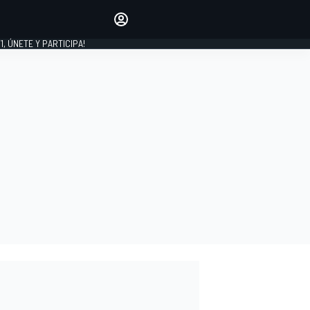
favoritos
Haz que se oiga tu voz
comentando artículos.
1, ÚNETE Y PARTICIPA!
INICIAR SESIÓN
EDICIÓN
LATINOAMÉRICA