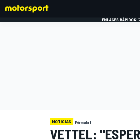
ENLACES RÁPIDOS:
C
FÓRMULA 1
NOTICIAS
Fórmula 1
VETTEL: "ESPE