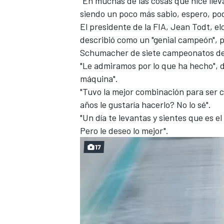
"En muchas de las cosas que hice lle
siendo un poco más sabio, espero, pod
El presidente de la FIA, Jean Todt, el
describió como un "genial campeón", pe
Schumacher de siete campeonatos d
"Le admiramos por lo que ha hecho", 
máquina".
"Tuvo la mejor combinación para ser c
años le gustaría hacerlo? No lo sé".
"Un día te levantas y sientes que es e
Pero le deseo lo mejor".
MÁS CATEGORÍAS
17