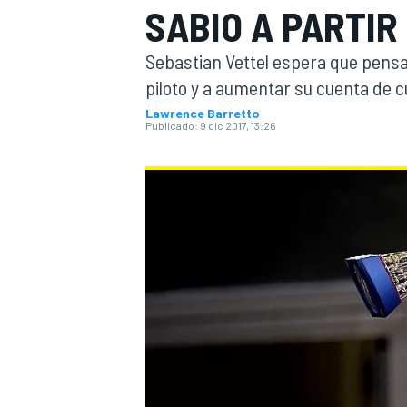
SABIO A PARTIR
INDYCAR
Sebastian Vettel espera que pens
piloto y a aumentar su cuenta de c
Lawrence Barretto
Publicado:
9 dic 2017, 13:26
MOTOGP