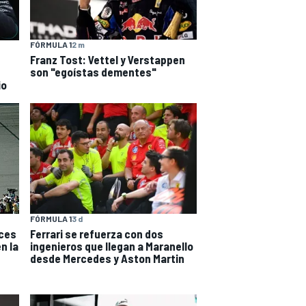
FÓRMULA 1
2 m
Franz Tost: Vettel y Verstappen
son "egoístas dementes"
io
FÓRMULA 1
3 d
eces
Ferrari se refuerza con dos
n la
ingenieros que llegan a Maranello
desde Mercedes y Aston Martin