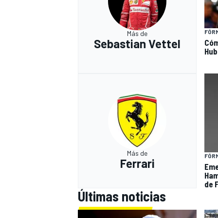
FÓRM
Más de
Sebastian Vettel
Cóm
Hub
Más de
FÓRM
Ferrari
Eme
Hami
de F
Últimas noticias