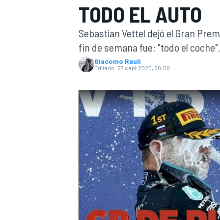
TODO EL AUTO
INDYCAR
Sebastian Vettel dejó el Gran Prem
fin de semana fue: "todo el coche"
Giacomo Rauli
Editado:
27 sept 2020, 20:58
MOTOGP