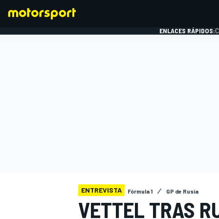
ENLACES RÁPIDOS:
C
FÓRMULA 1
ENTREVISTA
Fórmula 1
GP de Rusia
VETTEL TRAS RU