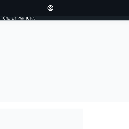
favoritos
Haz que se oiga tu voz
comentando artículos.
1, ÚNETE Y PARTICIPA!
INICIAR SESIÓN
EDICIÓN
LATINOAMÉRICA