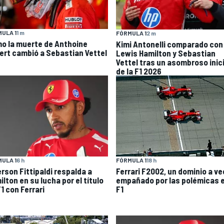
ULA 1
1 m
FÓRMULA 1
2 m
o la muerte de Anthoine
Kimi Antonelli comparado con
ert cambió a Sebastian Vettel
Lewis Hamilton y Sebastian
Vettel tras un asombroso inic
de la F1 2026
ULA 1
6 h
FÓRMULA 1
18 h
rson Fittipaldi respalda a
Ferrari F2002, un dominio a v
lton en su lucha por el título
empañado por las polémicas e
1 con Ferrari
F1