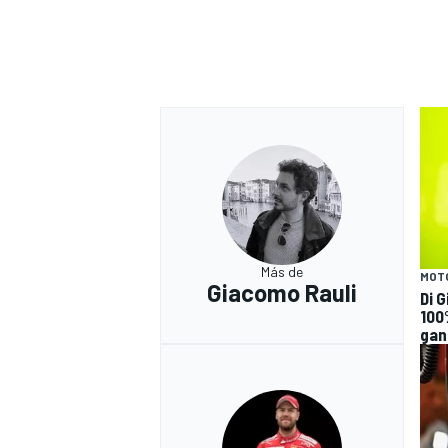
Más de
MOT
Giacomo Rauli
Di 
100
gan