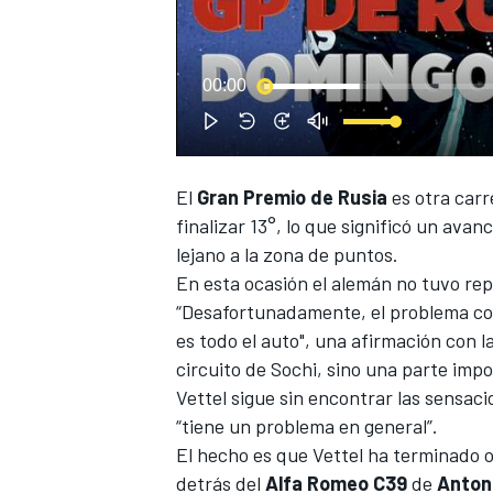
00:00
El
Gran Premio de Rusia
es otra car
NASCAR CUP
finalizar 13°, lo que significó un avan
lejano a la zona de puntos.
En esta ocasión el alemán no tuvo rep
“Desafortunadamente, el problema con 
es todo el auto", una afirmación con l
circuito de Sochi, sino una parte im
Vettel sigue sin encontrar las sensa
“tiene un problema en general”.
El hecho es que
Vettel
ha terminado ot
detrás del
Alfa Romeo C39
de
Antoni