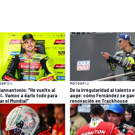
OGP
12 h
MOTOGP
1 d
Giannantonio: "He vuelto al
De la irregularidad al talento 
%. Vamos a darlo todo para
auge: cómo Fernández se ganó
ar el Mundial"
renovación en Trackhouse