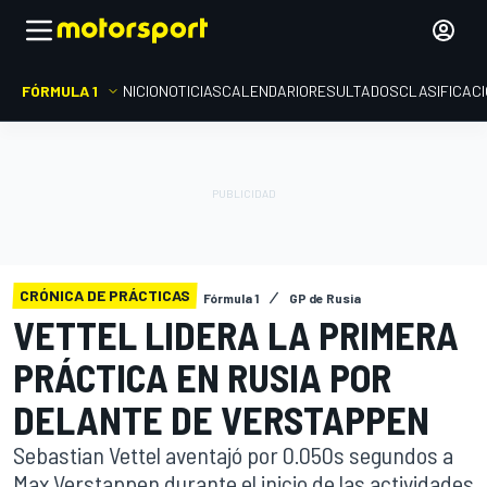
FÓRMULA 1
INICIO
NOTICIAS
CALENDARIO
RESULTADOS
CLASIFICAC
CRÓNICA DE PRÁCTICAS
Fórmula 1
GP de Rusia
VETTEL LIDERA LA PRIMERA
PRÁCTICA EN RUSIA POR
DELANTE DE VERSTAPPEN
Sebastian Vettel aventajó por 0.050s segundos a
Max Verstappen durante el inicio de las actividades