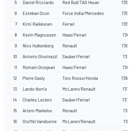
5
Daniel Ricciardo
Red Bull/TAG Heuer
1'35.
6
Esteban Ocon
Force India/Mercedes
1'35.
7
Kimi Raikkonen
Ferrari
1'35.
8
Kevin Magnussen
Haas/Ferrari
1'36
9
Nico Hulkenberg
Renault
1'36.
10
Antonio Giovinazzi
Sauber/Ferrari
1'36
11
Romain Grosjean
Haas/Ferrari
1'36
12
Pierre Gasly
Toro Rosso/Honda
1'36.
13
Lando Norris
McLaren/Renault
1'37
14
Charles Leclerc
Sauber/Ferrari
1'37.
15
Artem Markelov
Renault
1'37
16
Stoffel Vandoorne
McLaren/Renault
1'37