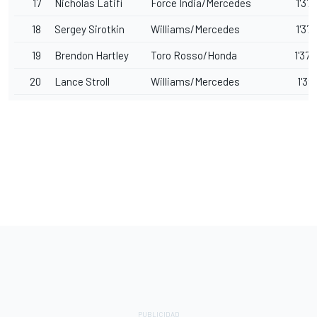
17
Nicholas Latifi
Force India/Mercedes
1'37.
18
Sergey Sirotkin
Williams/Mercedes
1'37.
19
Brendon Hartley
Toro Rosso/Honda
1'37.
20
Lance Stroll
Williams/Mercedes
1'39