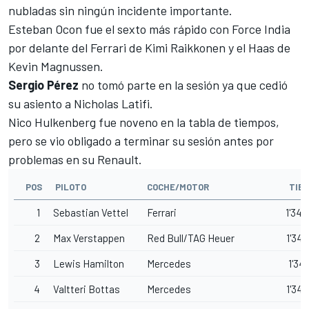
nubladas sin ningún incidente importante.
Esteban Ocon fue el sexto más rápido con Force India
por delante del Ferrari de Kimi Raikkonen y el Haas de
Kevin Magnussen.
Sergio Pérez
no tomó parte en la sesión ya que cedió
su asiento a Nicholas Latifi.
Nico Hulkenberg fue noveno en la tabla de tiempos,
pero se vio obligado a terminar su sesión antes por
problemas en su Renault.
POS
PILOTO
COCHE/MOTOR
TIEM
1
Sebastian Vettel
Ferrari
1'34.
2
Max Verstappen
Red Bull/TAG Heuer
1'34.
3
Lewis Hamilton
Mercedes
1'34.
4
Valtteri Bottas
Mercedes
1'34.