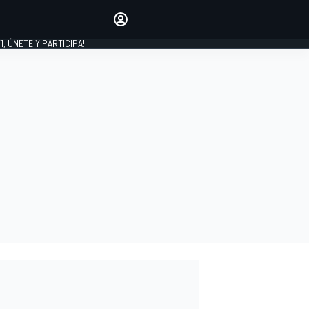
favoritos
Haz que se oiga tu voz
comentando artículos.
1, ÚNETE Y PARTICIPA!
INICIAR SESIÓN
EDICIÓN
LATINOAMÉRICA