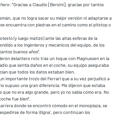
ro: "Gracias a Claudio [Bersini], gracias por tantos
lemán, que no logra sacar su mejor versión ni adaptarse a
 se encuentra con piedras en el camino como el pitstop o
estó (y luego matizó) ante las altas esferas de la
endido a los ingenieros y mecánicos del equipo, de los
 tantos buenos años".
 alerón delantero roto tras un toque con Magnussen en la
radio que sentía daños en el coche, su equipo aseguraba
ecían que todos los datos estaban bien.
n importante trozo del Ferrari que a su vez perjudicó a
 no supuso una gran diferencia: Me dijeron que estaba
io que no era algo grande, pero yo no sabía cómo era. No
coche fue bien".
a carrera donde se encontró cómodo en el monoplaza, se
espedirse de forma 'digna', pero continúan los