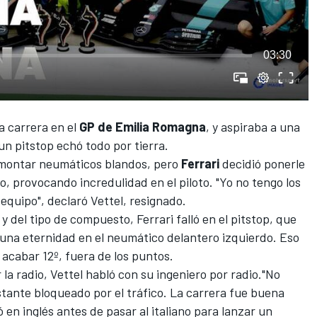
03:30
 carrera en el
GP de Emilia Romagna
, y aspiraba a una
n pitstop echó todo por tierra.
 montar neumáticos blandos, pero
Ferrari
decidió ponerle
o, provocando incredulidad en el piloto. "Yo no tengo los
 equipo", declaró
Vettel
, resignado.
a y del tipo de compuesto,
Ferrari
falló en el pitstop, que
una eternidad en el neumático delantero izquierdo. Eso
e acabar 12º, fuera de los puntos.
la radio, Vettel habló con su ingeniero por radio."No
tante bloqueado por el tráfico. La carrera fue buena
en inglés antes de pasar al italiano para lanzar un