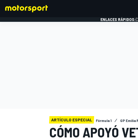
ENLACES RÁPIDOS:
C
FÓRMULA 1
ARTÍCULO ESPECIAL
Fórmula 1
GP Emilia
CÓMO APOYÓ VE