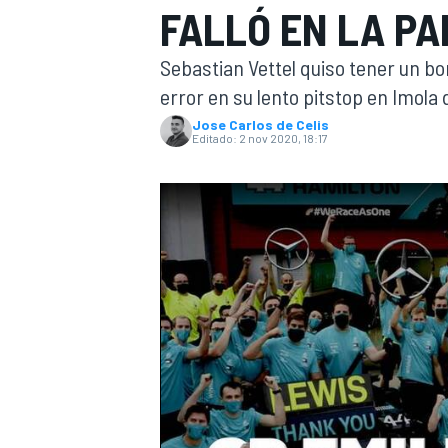
FALLÓ EN LA PA
INDYCAR
Sebastian Vettel quiso tener un bo
error en su lento pitstop en Imola
Jose Carlos de Celis
Editado:
2 nov 2020, 18:17
MOTOGP