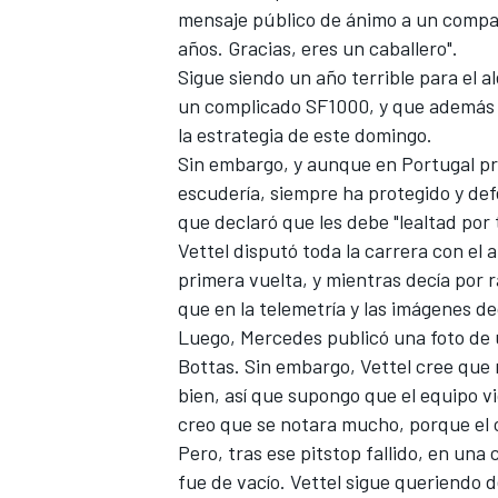
mensaje público de ánimo a un compañe
FÓRMULA E
años. Gracias, eres un caballero".
Sigue siendo un año terrible para el a
un complicado
SF1000
, y que además
la estrategia de este domingo.
Sin embargo, y aunque en Portugal prot
escudería, siempre ha protegido y def
que declaró que les debe "lealtad por
Vettel disputó toda la carrera con el
primera vuelta, y mientras decía por 
que en la telemetría y las imágenes d
Luego, Mercedes publicó una foto de u
WRC
Bottas. Sin embargo, Vettel cree que
bien, así que supongo que el equipo v
creo que se notara mucho, porque el 
Pero, tras ese pitstop fallido, en un
fue de vacío. Vettel sigue queriendo d