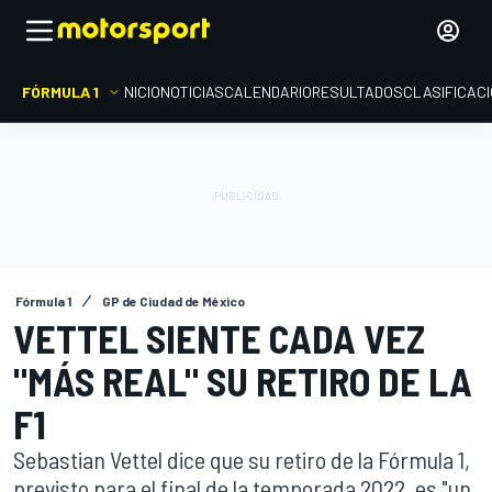
FÓRMULA 1
INICIO
NOTICIAS
CALENDARIO
RESULTADOS
CLASIFICAC
Fórmula 1
GP de Ciudad de México
VETTEL SIENTE CADA VEZ
"MÁS REAL" SU RETIRO DE LA
F1
Sebastian Vettel dice que su retiro de la Fórmula 1,
previsto para el final de la temporada 2022, es "un