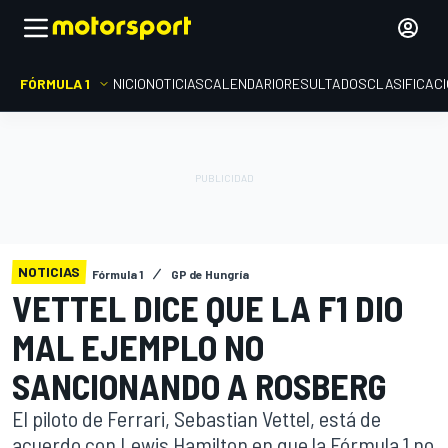
FÓRMULA 1
INICIO
NOTICIAS
CALENDARIO
RESULTADOS
CLASIFICAC
NOTICIAS
Fórmula 1
GP de Hungría
VETTEL DICE QUE LA F1 DIO
MAL EJEMPLO NO
SANCIONANDO A ROSBERG
El piloto de Ferrari, Sebastian Vettel, está de
acuerdo con Lewis Hamilton en que la Fórmula 1 no