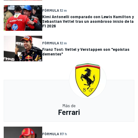
FÓRMULA 1
2 m
Kimi Antonelli comparado con Lewis Hamilton y
Sebastian Vettel tras un asombroso inicio de la
F1 2026
FÓRMULA 1
2 m
Franz Tost: Vettel y Verstappen son "egoístas
dementes"
Más de
Ferrari
FÓRMULA 1
17 h