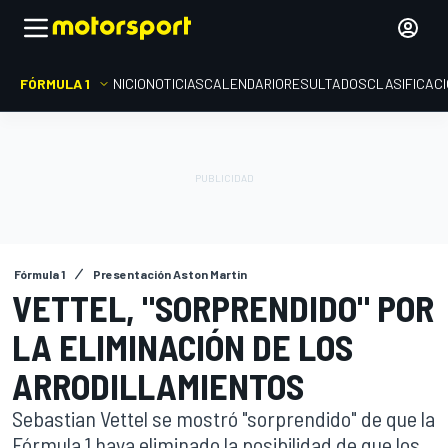
FÓRMULA 1
INICIO
NOTICIAS
CALENDARIO
RESULTADOS
CLASIFICAC
Fórmula 1
Presentación Aston Martin
VETTEL, "SORPRENDIDO" POR
LA ELIMINACIÓN DE LOS
ARRODILLAMIENTOS
Sebastian Vettel se mostró "sorprendido" de que la
Fórmula 1 haya eliminado la posibilidad de que los