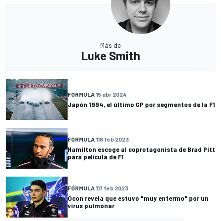
Más de
Luke Smith
FÓRMULA 1
5 abr 2024
Japón 1994, el último GP por segmentos de la F1
FÓRMULA 1
18 feb 2023
Hamilton escoge al coprotagonista de Brad Pitt
para película de F1
FÓRMULA 1
17 feb 2023
Ocon revela que estuvo "muy enfermo" por un
virus pulmonar