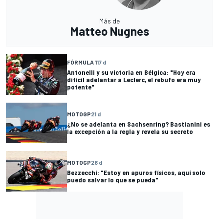
Más de
Matteo Nugnes
FÓRMULA 1
17 d
Antonelli y su victoria en Bélgica: "Hoy era
difícil adelantar a Leclerc, el rebufo era muy
potente"
MOTOGP
21 d
¿No se adelanta en Sachsenring? Bastianini es
la excepción a la regla y revela su secreto
MOTOGP
26 d
Bezzecchi: "Estoy en apuros físicos, aquí solo
puedo salvar lo que se pueda"