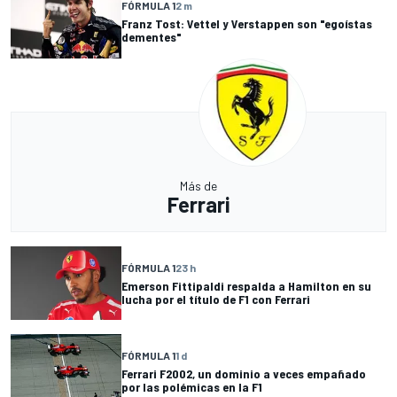
FÓRMULA 1
2 m
Franz Tost: Vettel y Verstappen son "egoístas
dementes"
Más de
Ferrari
FÓRMULA 1
23 h
Emerson Fittipaldi respalda a Hamilton en su
lucha por el título de F1 con Ferrari
FÓRMULA 1
1 d
Ferrari F2002, un dominio a veces empañado
por las polémicas en la F1