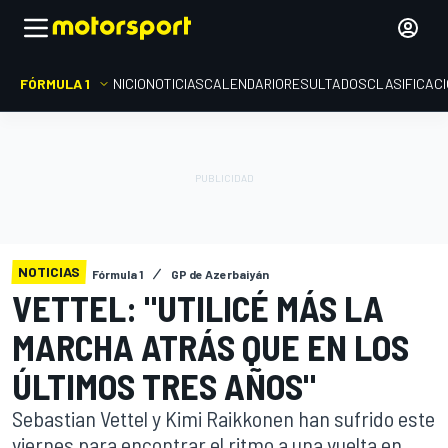
FÓRMULA 1
INICIO
NOTICIAS
CALENDARIO
RESULTADOS
CLASIFICAC
NOTICIAS
Fórmula 1
GP de Azerbaiyán
VETTEL: "UTILICÉ MÁS LA
MARCHA ATRÁS QUE EN LOS
ÚLTIMOS TRES AÑOS"
Sebastian Vettel y Kimi Raikkonen han sufrido este
viernes para encontrar el ritmo a una vuelta en