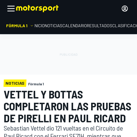
FÓRMULA 1
INICIO
NOTICIAS
CALENDARIO
RESULTADOS
CLASIFICAC
NOTICIAS
Fórmula 1
VETTEL Y BOTTAS
COMPLETARON LAS PRUEBAS
DE PIRELLI EN PAUL RICARD
Sebastian Vettel dio 121 vueltas en el Circuito de
Paul Ricard con el Ferrari SF71H, mientras que