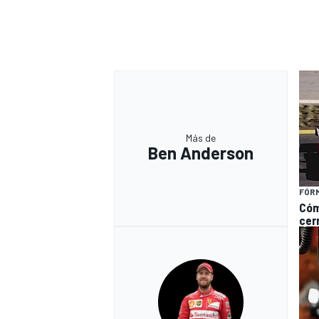
Más de
Ben Anderson
FÓRM
Cóm
cerr