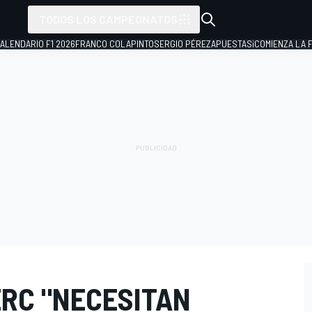
TODOS LOS CAMPEONATOS
ALENDARIO F1 2026
FRANCO COLAPINTO
SERGIO PÉREZ
APUESTAS
¡COMIENZA LA F
ERC "NECESITAN