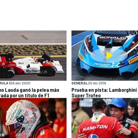
ULA 1
28 abr 2020
GENERAL
20 dic 2019
o Lauda ganó la pelea más
Prueba en pista: Lamborghini
ada por un título de F1
Super Trofeo