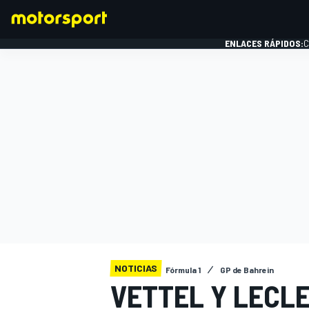
ENLACES RÁPIDOS:
C
FÓRMULA 1
NOTICIAS
Fórmula 1
GP de Bahrein
VETTEL Y LECL