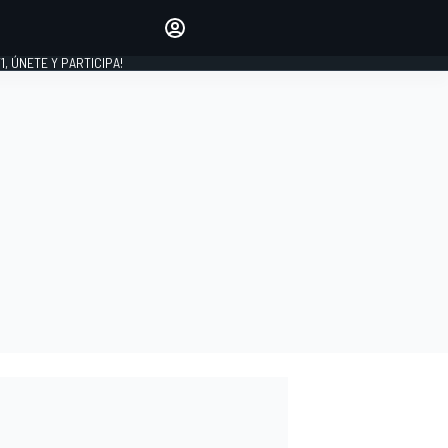
favoritos
Haz que se oiga tu voz
comentando artículos.
1, ÚNETE Y PARTICIPA!
INICIAR SESIÓN
EDICIÓN
LATINOAMÉRICA