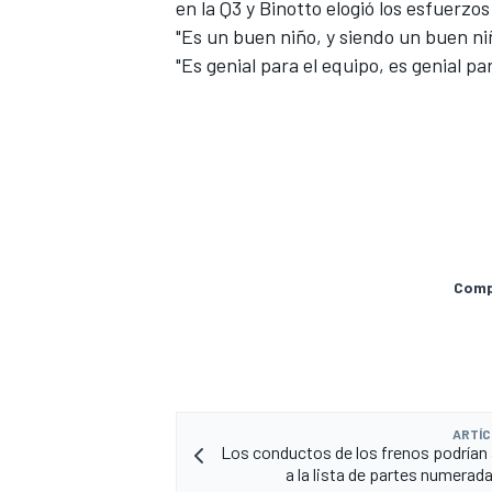
en la Q3 y Binotto elogió los esfuerzos
"Es un buen niño, y siendo un buen n
"Es genial para el equipo, es genial par
Compa
MÁS CATEGORÍAS
ARTÍC
Los conductos de los frenos podrían
a la lista de partes numerad