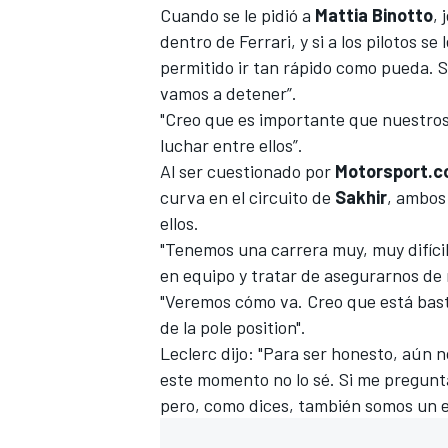
Cuando se le pidió a
Mattia Binotto
, 
FÓRMULA E
dentro de Ferrari, y si a los pilotos se 
permitido ir tan rápido como pueda.
S
vamos a detener”.
"Creo que es importante que nuestros
luchar entre ellos”.
Al ser cuestionado por
Motorsport.
curva en el circuito de
Sakhir
, ambos
ellos.
"Tenemos una carrera muy, muy difícil
en equipo y tratar de asegurarnos de
"Veremos cómo va. Creo que está bast
WRC
de la pole position".
Leclerc dijo: "Para ser honesto, aún n
este momento no lo sé. Si me pregunta
pero, como dices, también somos un e