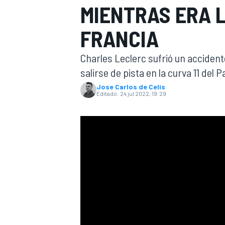
MIENTRAS ERA L
INDYCAR
FRANCIA
Charles Leclerc sufrió un acciden
salirse de pista en la curva 11 del 
Jose Carlos de Celis
Editado:
24 jul 2022, 19:29
MOTOGP