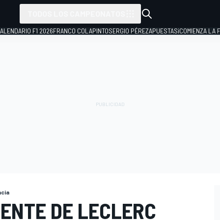
TODOS LOS CAMPEONATOS
ALENDARIO F1 2026
FRANCO COLAPINTO
SERGIO PÉREZ
APUESTAS
¡COMIENZA LA F
ncia
DENTE DE LECLERC