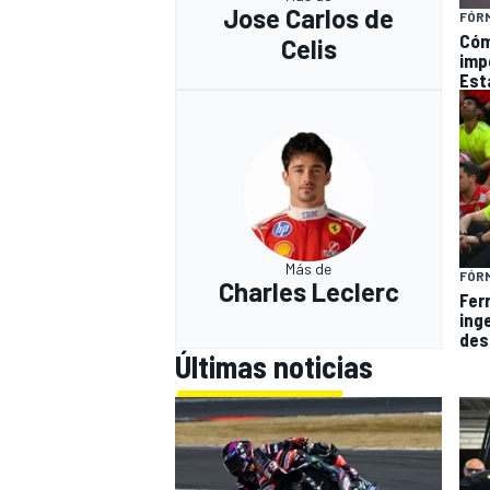
Jose Carlos de
FÓRM
Cóm
Celis
imp
Est
Más de
FÓRM
Charles Leclerc
Fer
ing
des
Últimas noticias