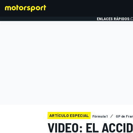
ENLACES RÁPIDOS:
C
FÓRMULA 1
ARTÍCULO ESPECIAL
Fórmula 1
GP de Fra
VIDEO: EL ACCI