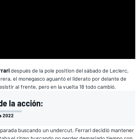
rrari
después de la pole position del sábado de Leclerc,
rrera, el monegasco aguantó el liderato por delante de
sistir al frente, pero en la vuelta 18 todo cambió.
de la acción:
ia 2022
parada buscando un undercut, Ferrari decidió mantener
retaba el ritmo buscando no perder demasiado tiempo con