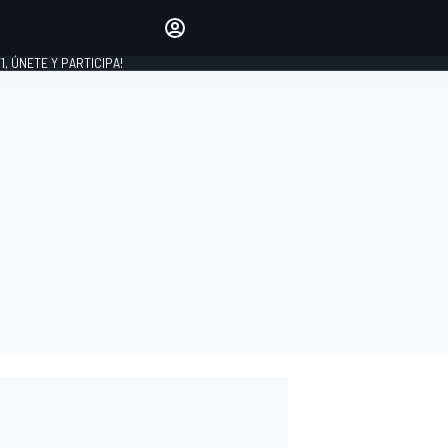
favoritos
Haz que se oiga tu voz
comentando artículos.
1, ÚNETE Y PARTICIPA!
INICIAR SESIÓN
EDICIÓN
LATINOAMÉRICA