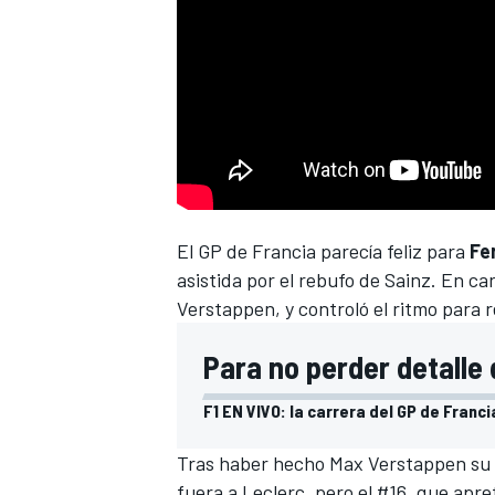
NASCAR CUP
El GP de Francia parecía feliz para
Fe
asistida por el rebufo de Sainz. En ca
Verstappen, y controló el ritmo para re
Para no perder detalle 
F1 EN VIVO: la carrera del GP de Franc
Tras haber hecho
Max Verstappen
su 
fuera a Leclerc, pero el #16, que ap