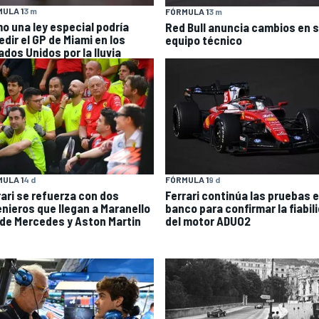
ULA 1
3 m
FÓRMULA 1
3 m
o una ley especial podría
Red Bull anuncia cambios en 
edir el GP de Miami en los
equipo técnico
ados Unidos por la lluvia
ULA 1
4 d
FÓRMULA 1
9 d
rari se refuerza con dos
Ferrari continúa las pruebas 
enieros que llegan a Maranello
banco para confirmar la fiabil
de Mercedes y Aston Martin
del motor ADUO2