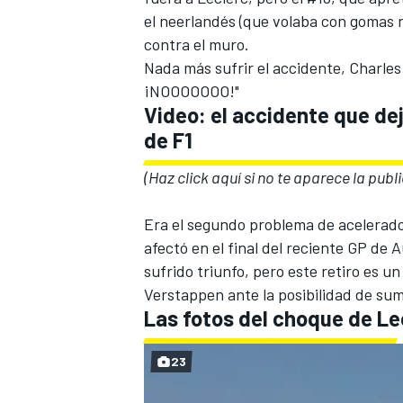
el neerlandés (que volaba con gomas n
FÓRMULA E
contra el muro.
Nada más sufrir el accidente,
Charles
¡NOOOOOOO!"
Video: el accidente que dej
de F1
(Haz click aquí si no te aparece la publ
Era el segundo problema de acelerador 
afectó en el final del reciente GP de 
sufrido triunfo, pero este retiro es u
WRC
Verstappen ante la posibilidad de suma
Las fotos del choque de Le
23