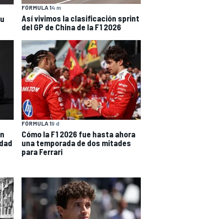
FÓRMULA 1
4 m
Así vivimos la clasificación sprint
su
del GP de China de la F1 2026
FÓRMULA 1
9 d
en
Cómo la F1 2026 fue hasta ahora
idad
una temporada de dos mitades
para Ferrari