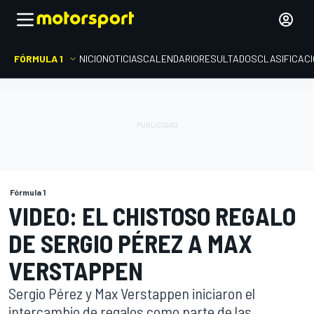
FÓRMULA 1
INICIO
NOTICIAS
CALENDARIO
RESULTADOS
CLASIFICAC
Fórmula 1
VIDEO: EL CHISTOSO REGALO
DE SERGIO PÉREZ A MAX
VERSTAPPEN
Sergio Pérez y Max Verstappen iniciaron el
intercambio de regalos como parte de las