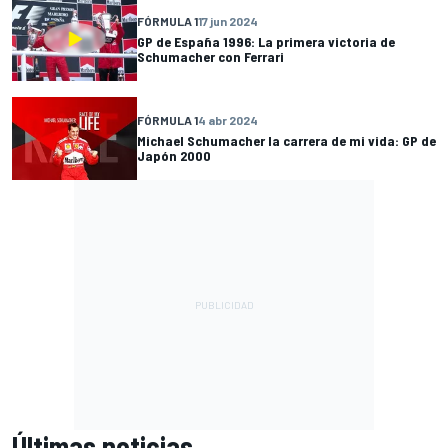
FÓRMULA 1
17 jun 2024
GP de España 1996: La primera victoria de
Schumacher con Ferrari
FÓRMULA 1
4 abr 2024
Michael Schumacher la carrera de mi vida: GP de
Japón 2000
Últimas noticias