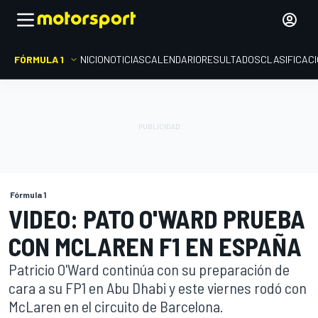
FÓRMULA 1
INICIO
NOTICIAS
CALENDARIO
RESULTADOS
CLASIFICAC
Fórmula 1
VIDEO: PATO O'WARD PRUEBA
CON MCLAREN F1 EN ESPAÑA
Patricio O'Ward continúa con su preparación de
cara a su FP1 en Abu Dhabi y este viernes rodó con
McLaren en el circuito de Barcelona.