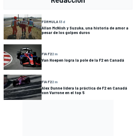
FÓRMULA 1
3 d
Allan McNish y Suzuka, una historia de amor a
pesar de los golpes duros
FIA F2
2 m
Van Hoepen logra la pole de la F2 en Canadá
FIA F2
2 m
Alex Dunne lidera la práctica de F2 en Canadá
con Varrone en el top 5