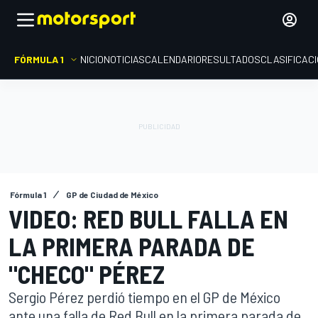
FÓRMULA 1
INICIO
NOTICIAS
CALENDARIO
RESULTADOS
CLASIFICAC
Fórmula 1
GP de Ciudad de México
VIDEO: RED BULL FALLA EN
LA PRIMERA PARADA DE
"CHECO" PÉREZ
Sergio Pérez perdió tiempo en el GP de México
ante una falla de Red Bull en la primera parada de