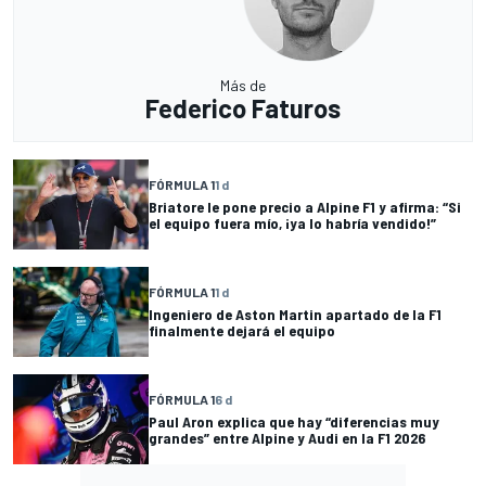
Más de
Federico Faturos
FÓRMULA 1
1 d
Briatore le pone precio a Alpine F1 y afirma: “Si
el equipo fuera mío, ¡ya lo habría vendido!”
FÓRMULA 1
1 d
Ingeniero de Aston Martin apartado de la F1
finalmente dejará el equipo
FÓRMULA 1
6 d
Paul Aron explica que hay “diferencias muy
grandes” entre Alpine y Audi en la F1 2026