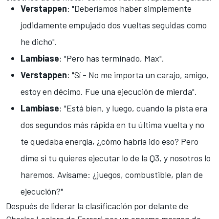
Verstappen
: "Deberíamos haber simplemente
jodidamente empujado dos vueltas seguidas como
he dicho".
Lambiase
: "Pero has terminado, Max".
Verstappen
: "Sí - No me importa un carajo, amigo,
estoy en décimo. Fue una ejecución de mierda".
Lambiase
: "Está bien, y luego, cuando la pista era
dos segundos más rápida en tu última vuelta y no
te quedaba energía, ¿cómo habría ido eso? Pero
dime si tu quieres ejecutar lo de la Q3, y nosotros lo
haremos. Avísame: ¿juegos, combustible, plan de
ejecución?"
Después de liderar la clasificación por delante de
Charles Leclerc
de
Ferrari
por un enorme margen de