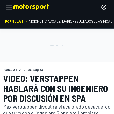
FÓRMULA 1
INICIO
NOTICIAS
CALENDARIO
RESULTADOS
CLASIFICAC
Fórmula 1
GP de Bélgica
VIDEO: VERSTAPPEN
HABLARÁ CON SU INGENIERO
POR DISCUSIÓN EN SPA
Max Verstappen discutirá el acalorado desacuerdo
que tuvo con el ingeniero Gianpiero Lambiase