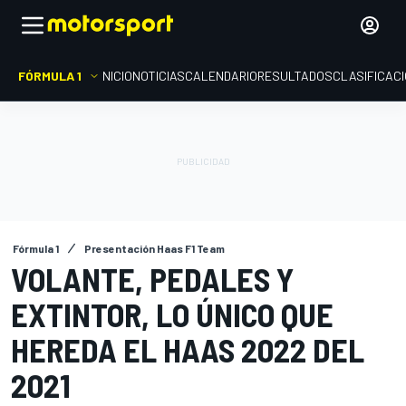
FÓRMULA 1
INICIO
NOTICIAS
CALENDARIO
RESULTADOS
CLASIFICAC
Fórmula 1
Presentación Haas F1 Team
VOLANTE, PEDALES Y
EXTINTOR, LO ÚNICO QUE
HEREDA EL HAAS 2022 DEL
2021