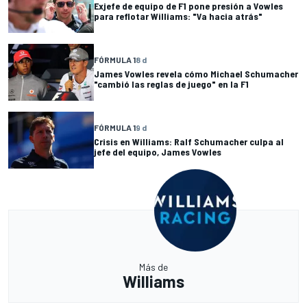
Exjefe de equipo de F1 pone presión a Vowles
para reflotar Williams: "Va hacia atrás"
FÓRMULA 1
8 d
James Vowles revela cómo Michael Schumacher
"cambió las reglas de juego" en la F1
FÓRMULA 1
9 d
Crisis en Williams: Ralf Schumacher culpa al
jefe del equipo, James Vowles
Más de
Williams