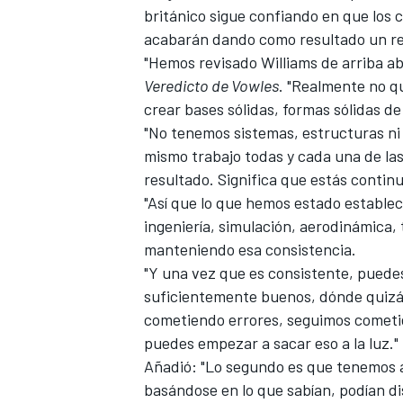
británico sigue confiando en que lo
FÓRMULA E
acabarán dando como resultado un ren
"Hemos revisado Williams de arriba ab
Veredicto de Vowles
. "Realmente no 
crear bases sólidas, formas sólidas d
"No tenemos sistemas, estructuras ni
mismo trabajo todas y cada una de la
resultado. Significa que estás conti
"Así que lo que hemos estado establec
ingeniería, simulación, aerodinámica, 
manteniendo esa consistencia.
"Y una vez que es consistente, pued
WRC
suficientemente buenos, dónde quizá 
cometiendo errores, seguimos cometie
puedes empezar a sacar eso a la luz."
Añadió: "Lo segundo es que tenemos a
basándose en lo que sabían, podían d