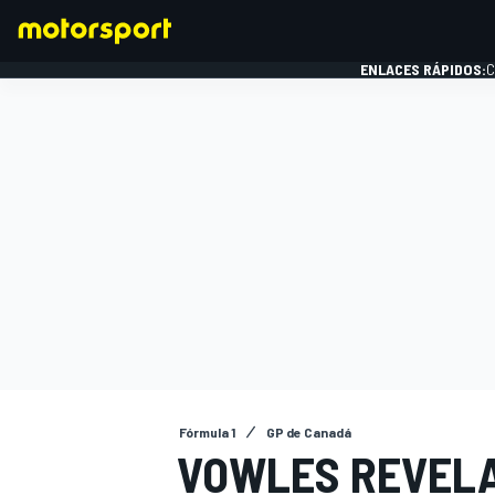
ENLACES RÁPIDOS:
C
FÓRMULA 1
Fórmula 1
GP de Canadá
VOWLES REVELA