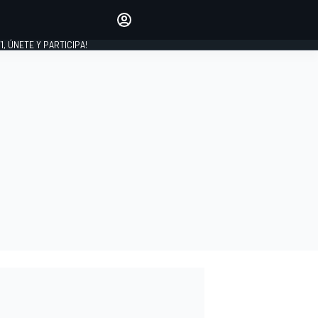
favoritos
Haz que se oiga tu voz
comentando artículos.
1, ÚNETE Y PARTICIPA!
INICIAR SESIÓN
EDICIÓN
LATINOAMÉRICA