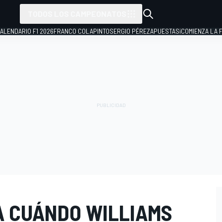
TODOS LOS CAMPEONATOS
ALENDARIO F1 2026
FRANCO COLAPINTO
SERGIO PÉREZ
APUESTAS
¡COMIENZA LA F
 CUÁNDO WILLIAMS