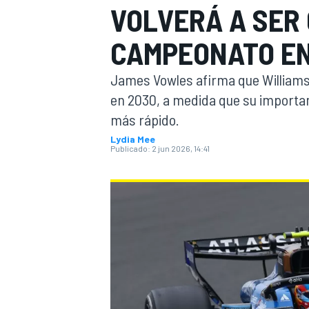
VOLVERÁ A SER
INDYCAR
CAMPEONATO EN
James Vowles afirma que Williams
en 2030, a medida que su importa
más rápido.
Lydia Mee
Publicado:
2 jun 2026, 14:41
MOTOGP