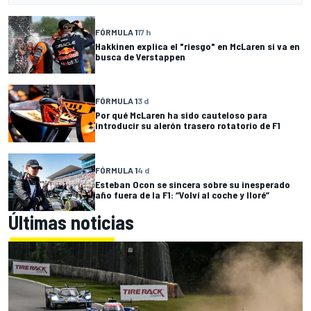
FÓRMULA 1
17 h
Hakkinen explica el "riesgo" en McLaren si va en
busca de Verstappen
FÓRMULA 1
3 d
Por qué McLaren ha sido cauteloso para
introducir su alerón trasero rotatorio de F1
FÓRMULA 1
4 d
Esteban Ocon se sincera sobre su inesperado
año fuera de la F1: “Volví al coche y lloré”
Últimas noticias