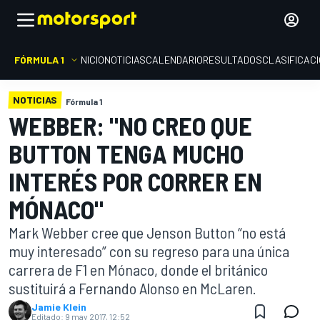
FÓRMULA 1
INICIO
NOTICIAS
CALENDARIO
RESULTADOS
CLASIFICAC
NOTICIAS
Fórmula 1
WEBBER: "NO CREO QUE
BUTTON TENGA MUCHO
INTERÉS POR CORRER EN
MÓNACO"
Mark Webber cree que Jenson Button “no está
muy interesado” con su regreso para una única
carrera de F1 en Mónaco, donde el británico
sustituirá a Fernando Alonso en McLaren.
Jamie Klein
Editado:
9 may 2017, 12:52