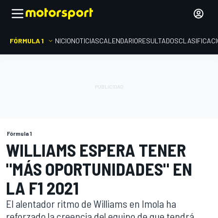
FÓRMULA 1
INICIO
NOTICIAS
CALENDARIO
RESULTADOS
CLASIFICAC
Fórmula 1
WILLIAMS ESPERA TENER
"MÁS OPORTUNIDADES" EN
LA F1 2021
El alentador ritmo de Williams en Imola ha
reforzado la creencia del equipo de que tendrá