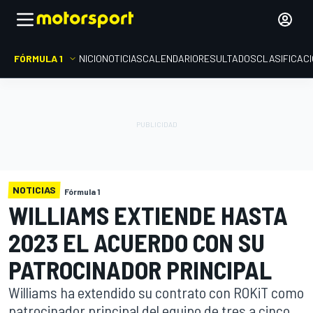
FÓRMULA 1
INICIO
NOTICIAS
CALENDARIO
RESULTADOS
CLASIFICAC
NOTICIAS
Fórmula 1
WILLIAMS EXTIENDE HASTA
2023 EL ACUERDO CON SU
PATROCINADOR PRINCIPAL
Williams ha extendido su contrato con ROKiT como
patrocinador principal del equipo de tres a cinco