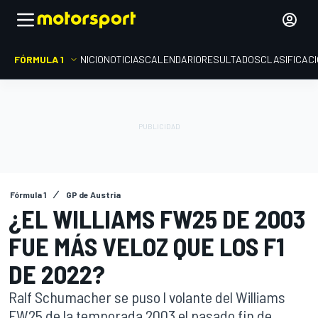
FÓRMULA 1
INICIO
NOTICIAS
CALENDARIO
RESULTADOS
CLASIFICAC
Fórmula 1
GP de Austria
¿EL WILLIAMS FW25 DE 2003
FUE MÁS VELOZ QUE LOS F1
DE 2022?
Ralf Schumacher se puso l volante del Williams
FW25 de la temporada 2003 el pasado fin de