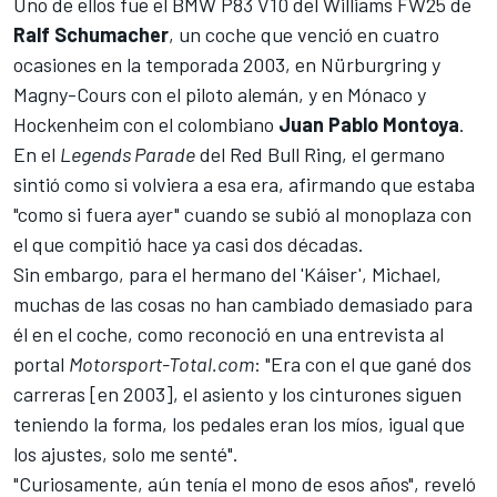
Uno de ellos fue el BMW P83 V10 del
Williams
FW25 de
Ralf Schumacher
, un coche que venció en cuatro
ocasiones en la temporada 2003, en Nürburgring y
Magny-Cours con el piloto alemán, y en Mónaco y
Hockenheim con el colombiano
Juan Pablo Montoya
.
En el
Legends Parade
del Red Bull Ring, el germano
sintió como si volviera a esa era, afirmando que estaba
"como si fuera ayer" cuando se subió al monoplaza con
el que compitió hace ya casi dos décadas.
Sin embargo, para el hermano del 'Káiser', Michael,
muchas de las cosas no han cambiado demasiado para
él en el coche, como reconoció en una entrevista al
portal
Motorsport-Total.com
: "Era con el que gané dos
carreras [en 2003], el asiento y los cinturones siguen
teniendo la forma, los pedales eran los míos, igual que
los ajustes, solo me senté".
"Curiosamente, aún tenía el mono de esos años", reveló