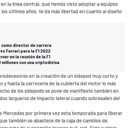
n la línea central, que hemos visto adoptar a equipos
 los últimos años, te da más libertad en cuanto al diseño
" como director de carrera
evo Ferrari para la F1 2022
ner en la reunión de la F1
 millones con una criptodivisa
predecesores en la creación de un sidepod muy corto y
 y hasta la carrocería de la cubierta del motor lo más
recho de los sidepods se pone de manifiesto también en
os dos largueros de impacto lateral cuando sobresalen del
de
Mercedes
por primera vez esta temporada para liberar
, que también se abastece de la caja de cambios de
esquema de suspensión trasera pull-rod. Esto sugiere