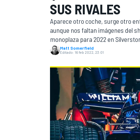
SUS RIVALES
INDYCAR
Aparece otro coche, surge otro enf
aunque nos faltan imágenes del sh
monoplaza para 2022 en Silverstone
Matt Somerfield
Editado:
16 feb 2022, 23:01
MOTOGP