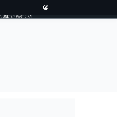
favoritos
Haz que se oiga tu voz
comentando artículos.
1, ÚNETE Y PARTICIPA!
INICIAR SESIÓN
EDICIÓN
LATINOAMÉRICA