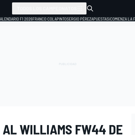
TODOS LOS CAMPEONATOS
ALENDARIO F1 2026
FRANCO COLAPINTO
SERGIO PÉREZ
APUESTAS
¡COMIENZA LA F
 AL WILLIAMS FW44 DE