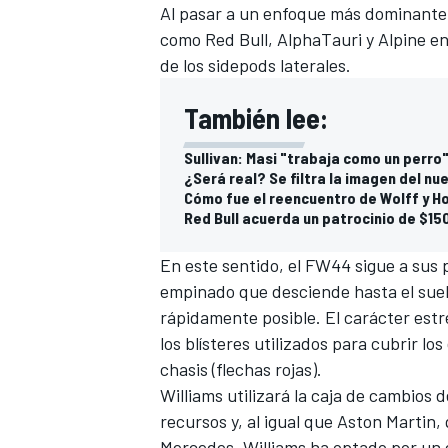
Al pasar a un enfoque más dominante e
como Red Bull, AlphaTauri y
Alpine
en
de los sidepods laterales.
También lee:
Sullivan: Masi "trabaja como un perro
¿Será real? Se filtra la imagen del nu
Cómo fue el reencuentro de Wolff y Hor
Red Bull acuerda un patrocinio de $150
En este sentido, el FW44 sigue a sus 
MÁS CATEGORÍAS
empinado que desciende hasta el suelo
rápidamente posible. El carácter est
los blísteres utilizados para cubrir l
chasis (flechas rojas).
Williams utilizará la caja de cambios 
recursos y, al igual que Aston Martin
Mercedes, Williams ha optado por un 