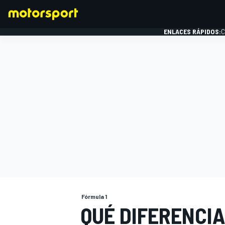
ENLACES RÁPIDOS:
C
FÓRMULA 1
Fórmula 1
QUÉ DIFERENCIA