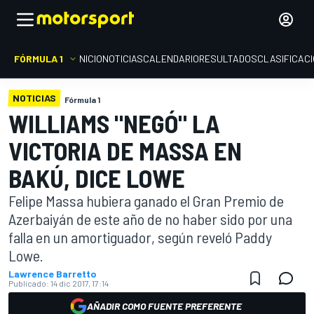
FÓRMULA 1
INICIO
NOTICIAS
CALENDARIO
RESULTADOS
CLASIFICAC
NOTICIAS
Fórmula 1
WILLIAMS "NEGÓ" LA
VICTORIA DE MASSA EN
BAKÚ, DICE LOWE
Felipe Massa hubiera ganado el Gran Premio de
Azerbaiyán de este año de no haber sido por una
falla en un amortiguador, según reveló Paddy
Lowe.
Lawrence Barretto
Publicado:
14 dic 2017, 17:14
AÑADIR COMO FUENTE PREFERENTE