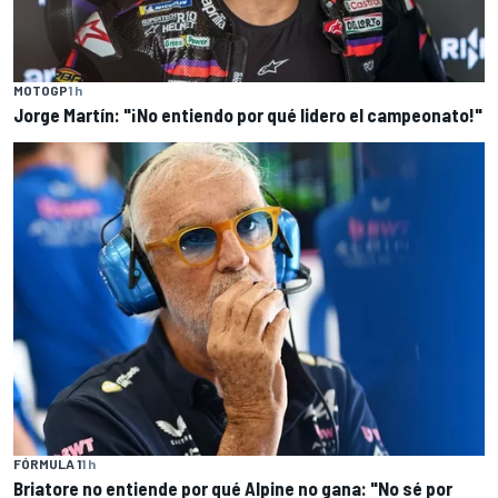
MOTOGP
1 h
Jorge Martín: "¡No entiendo por qué lidero el campeonato!"
FÓRMULA 1
1 h
Briatore no entiende por qué Alpine no gana: "No sé por