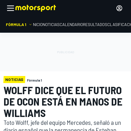
FÓRMULA 1
INICIO
NOTICIAS
CALENDARIO
RESULTADOS
CLASIFICAC
NOTICIAS
Fórmula 1
WOLFF DICE QUE EL FUTURO
DE OCON ESTÁ EN MANOS DE
WILLIAMS
Toto Wolff, jefe del equipo Mercedes, señaló a un
diario español que la permanencia de Esteban