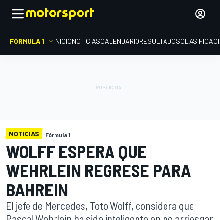
FÓRMULA 1
INICIO
NOTICIAS
CALENDARIO
RESULTADOS
CLASIFICAC
NOTICIAS
Fórmula 1
WOLFF ESPERA QUE
WEHRLEIN REGRESE PARA
BAHREIN
El jefe de Mercedes, Toto Wolff, considera que
Pascal Wehrlein ha sido inteligente en no arriesgar