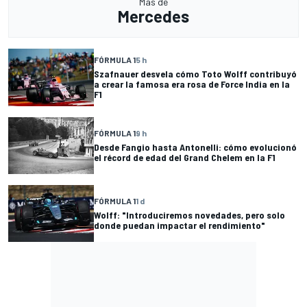
Más de
Mercedes
FÓRMULA 1
5 h
Szafnauer desvela cómo Toto Wolff contribuyó
a crear la famosa era rosa de Force India en la
F1
FÓRMULA 1
9 h
Desde Fangio hasta Antonelli: cómo evolucionó
el récord de edad del Grand Chelem en la F1
FÓRMULA 1
1 d
Wolff: "Introduciremos novedades, pero solo
donde puedan impactar el rendimiento"