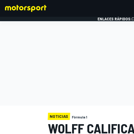
ENLACES RÁPIDOS:
C
FÓRMULA 1
NOTICIAS
Fórmula 1
WOLFF CALIFICA