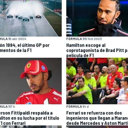
ULA 1
5 abr 2024
FÓRMULA 1
18 feb 2023
ón 1994, el último GP por
Hamilton escoge al
mentos de la F1
coprotagonista de Brad Pitt p
película de F1
ULA 1
17 h
FÓRMULA 1
4 d
rson Fittipaldi respalda a
Ferrari se refuerza con dos
lton en su lucha por el título
ingenieros que llegan a Maran
1 con Ferrari
desde Mercedes y Aston Mart