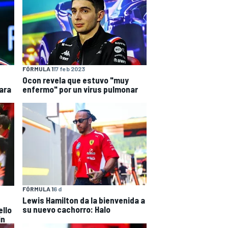
FÓRMULA 1
17 feb 2023
Ocon revela que estuvo "muy
ara
enfermo" por un virus pulmonar
FÓRMULA 1
6 d
Lewis Hamilton da la bienvenida a
su nuevo cachorro: Halo
ello
in