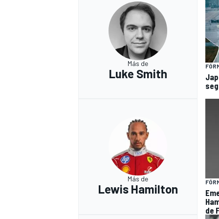
Más de
FÓRM
Luke Smith
Jap
seg
Más de
FÓRM
Lewis Hamilton
Eme
Hami
de F