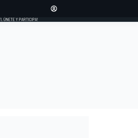
favoritos
Haz que se oiga tu voz
comentando artículos.
1, ÚNETE Y PARTICIPA!
INICIAR SESIÓN
EDICIÓN
LATINOAMÉRICA