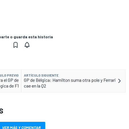
rte o guarda esta historia
ULO PREVIO
ARTÍCULO SIGUIENTE
ra el GP de
GP de Bélgica: Hamilton suma otra pole y Ferrari
gica de F1
cae en la Q2
S
VER MÁS Y COMENTAR