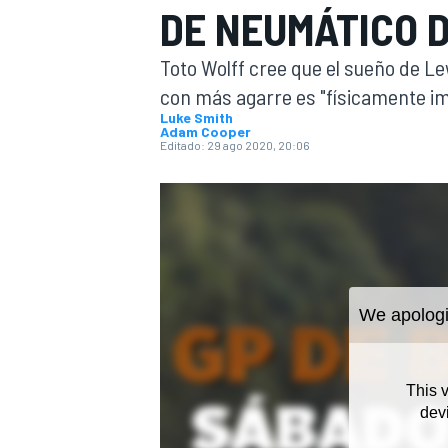
DE NEUMÁTICO 
INDYCAR
Toto Wolff cree que el sueño de 
con más agarre es "físicamente imp
Luke Smith
Adam Cooper
Editado:
29 ago 2020, 20:06
MOTOGP