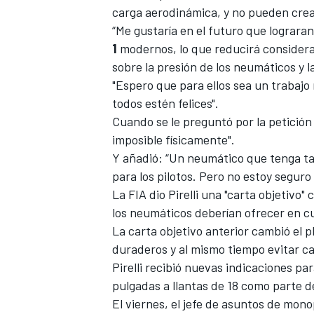
carga aerodinámica, y no pueden crea
FÓRMULA E
“Me gustaría en el futuro que lograra
1
modernos, lo que reducirá consider
sobre la presión de los neumáticos y la
"Espero que para ellos sea un trabajo
todos estén felices".
Cuando se le preguntó por la petición
imposible físicamente".
Y añadió: “Un neumático que tenga tan
para los pilotos. Pero no estoy seguro
La FIA dio Pirelli una "carta objetivo
los neumáticos deberían ofrecer en cu
WRC
La carta objetivo anterior cambió el
duraderos y al mismo tiempo evitar ca
Pirelli recibió nuevas indicaciones p
pulgadas a llantas de 18 como parte de 
El viernes, el jefe de asuntos de mono