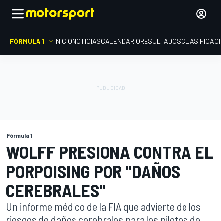
FÓRMULA 1
INICIO
NOTICIAS
CALENDARIO
RESULTADOS
CLASIFICAC
Fórmula 1
WOLFF PRESIONA CONTRA EL
PORPOISING POR "DAÑOS
CEREBRALES"
Un informe médico de la FIA que advierte de los
riesgos de daños cerebrales para los pilotos de