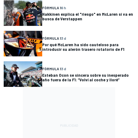
FÓRMULA 1
6 h
Hakkinen explica el "riesgo" en McLaren si va en
busca de Verstappen
FÓRMULA 1
3 d
Por qué McLaren ha sido cauteloso para
introducir su alerón trasero rotatorio de F1
FÓRMULA 1
3 d
Esteban Ocon se sincera sobre su inesperado
año fuera de la F1: “Volví al coche y lloré”