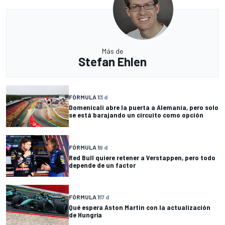
Más de
Stefan Ehlen
FÓRMULA 1
3 d
Domenicali abre la puerta a Alemania, pero solo
se está barajando un circuito como opción
FÓRMULA 1
9 d
Red Bull quiere retener a Verstappen, pero todo
depende de un factor
FÓRMULA 1
17 d
Qué espera Aston Martin con la actualización
de Hungría