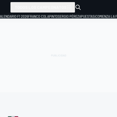
TODOS LOS CAMPEONATOS
ALENDARIO F1 2026
FRANCO COLAPINTO
SERGIO PÉREZ
APUESTAS
¡COMIENZA LA F