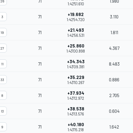
71
1.980
26
1:42'51.610
+19.682
71
3.110
3
1:42'54.720
+21.493
71
1.811
19
1:42'56.531
+25.860
71
4.367
27
1:43'00.898
+34.343
71
8.483
11
1:43'09.381
+35.229
71
0.886
33
1:43'10.267
+37.934
71
2.705
8
1:43'12.972
+38.538
71
0.604
13
1:43'13.576
+40.180
71
1.642
9
1:43'15.218