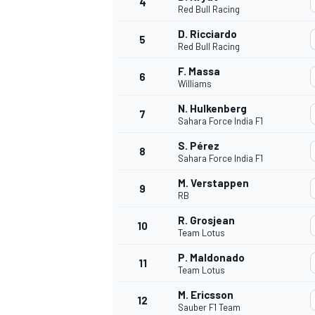
4
Red Bull Racing
D. Ricciardo
5
Red Bull Racing
F. Massa
6
Williams
N. Hulkenberg
7
Sahara Force India F1
NASCAR CUP
S. Pérez
8
Sahara Force India F1
M. Verstappen
9
RB
R. Grosjean
10
Team Lotus
P. Maldonado
11
Team Lotus
M. Ericsson
12
Sauber F1 Team