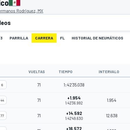
ico
rmanos Rodriguez, MX
deos
3
PARRILLA
CARRERA
FL
HISTORIAL DE NEUMÁTICOS
VUELTAS
TIEMPO
INTERVALO
71
1:42'35.038
6
+1.954
71
1.954
44
1:42'36.992
+14.592
71
12.638
77
1:42'49.630
+16.572