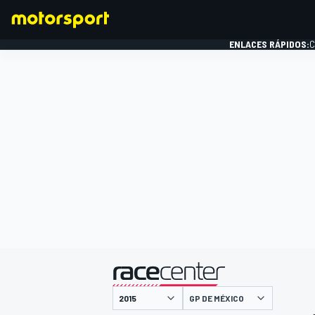
ENLACES RÁPIDOS:
C
FÓRMULA 1
presentado por
GP DE MÉXICO