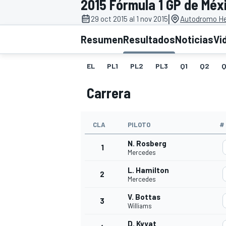
2015 Fórmula 1 GP de Méx
|
INDYCAR
29 oct 2015 al 1 nov 2015
Autodromo He
Resumen
Resultados
Noticias
Vi
EL
PL1
PL2
PL3
Q1
Q2
Q
Carrera
CLA
PILOTO
#
N. Rosberg
1
Mercedes
MOTOGP
L. Hamilton
2
Mercedes
V. Bottas
3
Williams
D. Kvyat