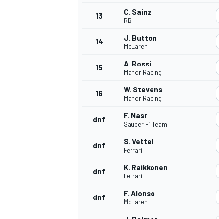
C. Sainz
FÓRMULA E
13
RB
J. Button
14
McLaren
A. Rossi
15
Manor Racing
W. Stevens
16
Manor Racing
F. Nasr
dnf
Sauber F1 Team
S. Vettel
dnf
Ferrari
WRC
K. Raikkonen
dnf
Ferrari
F. Alonso
dnf
McLaren