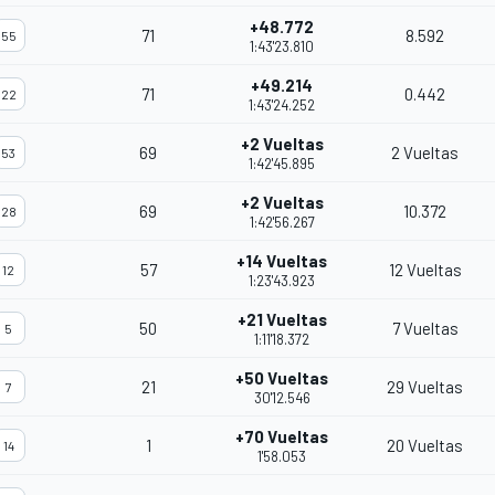
+48.772
71
8.592
55
1:43'23.810
+49.214
71
0.442
22
1:43'24.252
+2 Vueltas
69
2 Vueltas
53
1:42'45.895
+2 Vueltas
69
10.372
28
1:42'56.267
+14 Vueltas
57
12 Vueltas
12
1:23'43.923
+21 Vueltas
50
7 Vueltas
5
1:11'18.372
+50 Vueltas
21
29 Vueltas
7
30'12.546
+70 Vueltas
1
20 Vueltas
14
1'58.053