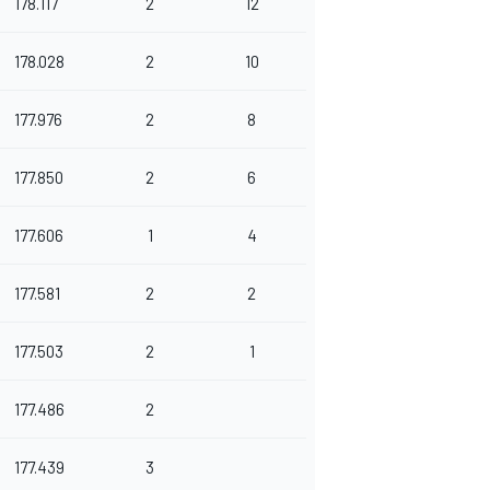
178.117
2
12
178.028
2
10
177.976
2
8
177.850
2
6
177.606
1
4
177.581
2
2
177.503
2
1
177.486
2
177.439
3