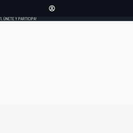
favoritos
Haz que se oiga tu voz
comentando artículos.
1, ÚNETE Y PARTICIPA!
INICIAR SESIÓN
EDICIÓN
LATINOAMÉRICA