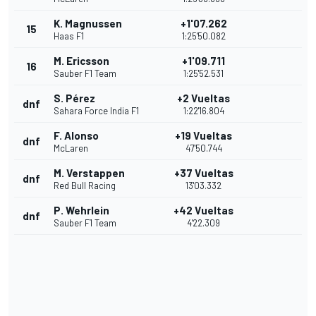
K. Magnussen
+1'07.262
15
Haas F1
1:25'50.082
M. Ericsson
+1'09.711
16
Sauber F1 Team
1:25'52.531
S. Pérez
+2 Vueltas
dnf
Sahara Force India F1
1:22'16.804
F. Alonso
+19 Vueltas
dnf
McLaren
47'50.744
M. Verstappen
+37 Vueltas
dnf
Red Bull Racing
13'03.332
P. Wehrlein
+42 Vueltas
dnf
Sauber F1 Team
4'22.309