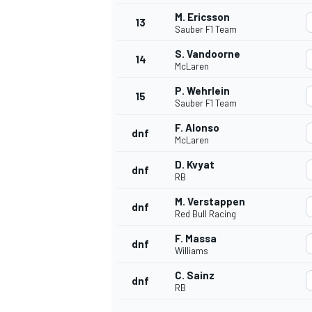
M. Ericsson
FÓRMULA E
13
Sauber F1 Team
S. Vandoorne
14
McLaren
P. Wehrlein
15
Sauber F1 Team
F. Alonso
dnf
McLaren
D. Kvyat
dnf
RB
M. Verstappen
dnf
Red Bull Racing
WRC
F. Massa
dnf
Williams
C. Sainz
dnf
RB