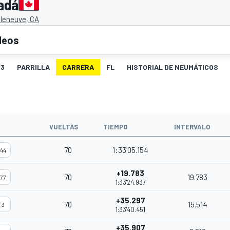
adá
illeneuve, CA
deos
3
PARRILLA
CARRERA
FL
HISTORIAL DE NEUMÁTICOS
VUELTAS
TIEMPO
INTERVALO
70
1:33'05.154
44
+19.783
70
19.783
77
1:33'24.937
+35.297
70
15.514
3
1:33'40.451
+35.907