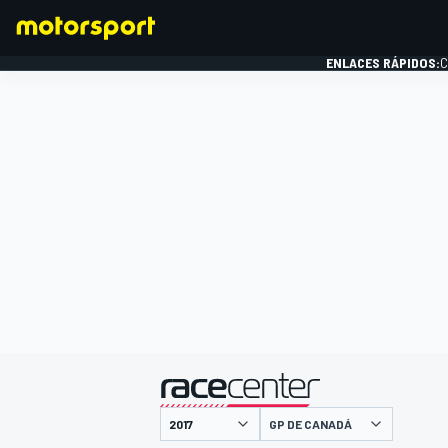
ENLACES RÁPIDOS:
C
FÓRMULA 1
presentado por
GP DE CANADÁ