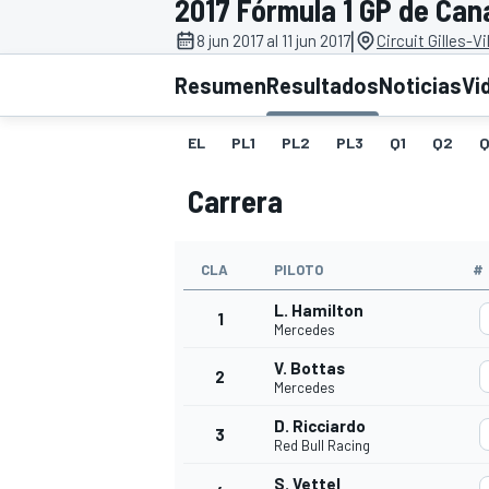
2017 Fórmula 1 GP de Can
|
INDYCAR
8 jun 2017 al 11 jun 2017
Circuit Gilles-V
Resumen
Resultados
Noticias
Vi
EL
PL1
PL2
PL3
Q1
Q2
Q
Carrera
CLA
PILOTO
#
L. Hamilton
1
Mercedes
MOTOGP
V. Bottas
2
Mercedes
D. Ricciardo
3
Red Bull Racing
S. Vettel