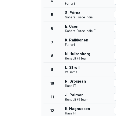
4
Ferrari
S. Pérez
5
Sahara Force India F1
E. Ocon
6
Sahara Force India F1
K. Raikkonen
7
Ferrari
NASCAR CUP
N. Hulkenberg
8
Renault F1 Team
L. Stroll
9
Williams
R. Grosjean
10
Haas F1
J. Palmer
11
Renault F1 Team
K. Magnussen
12
Haas F1