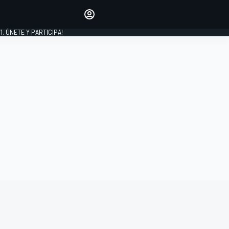
favoritos
Haz que se oiga tu voz
comentando artículos.
1, ÚNETE Y PARTICIPA!
INICIAR SESIÓN
EDICIÓN
LATINOAMÉRICA