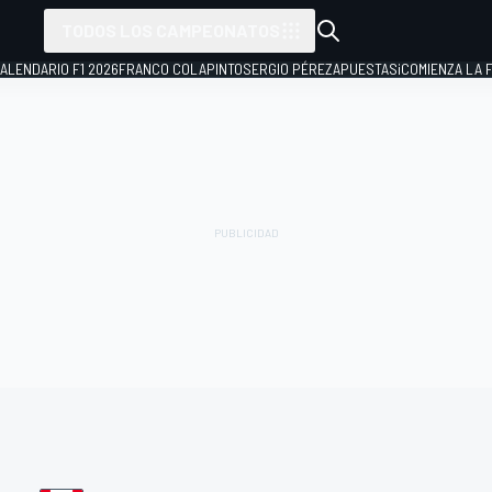
TODOS LOS CAMPEONATOS
ALENDARIO F1 2026
FRANCO COLAPINTO
SERGIO PÉREZ
APUESTAS
¡COMIENZA LA F