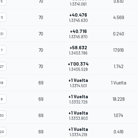
70
0.610
5
1:33'41.061
+40.476
70
4.569
11
1:33'45.630
+40.716
70
0.240
31
1:33'45.870
+58.632
70
17.916
7
1:34'03.786
+1'00.374
70
1.742
27
1:34'05.528
+1 Vuelta
69
1 Vuelta
18
1:33'14.501
+1 Vuelta
69
18.228
8
1:33'32.729
+1 Vuelta
69
1.074
30
1:33'33.803
+1 Vuelta
69
0.416
20
1:33'34.219