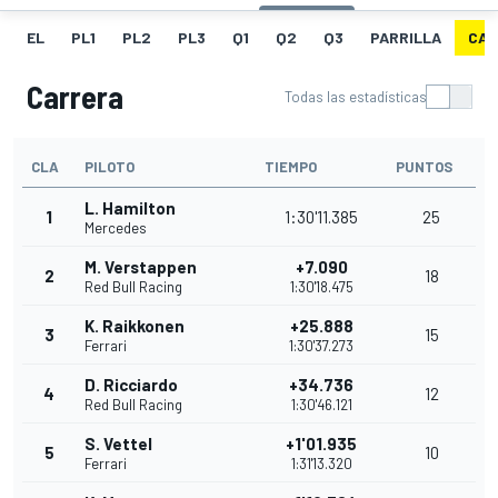
EL
PL1
PL2
PL3
Q1
Q2
Q3
PARRILLA
CAR
Carrera
Todas las estadísticas
CLA
PILOTO
TIEMPO
PUNTOS
L. Hamilton
1
1:30'11.385
25
Mercedes
M. Verstappen
+7.090
2
18
Red Bull Racing
1:30'18.475
K. Raikkonen
+25.888
3
15
Ferrari
1:30'37.273
D. Ricciardo
+34.736
4
12
Red Bull Racing
1:30'46.121
S. Vettel
+1'01.935
5
10
Ferrari
1:31'13.320