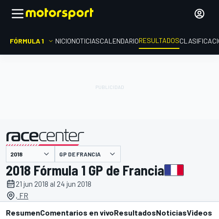
RESULTADOS
FÓRMULA 1
INICIO
NOTICIAS
CALENDARIO
CLASIFICAC
GP DE FRANCIA
presentado por
2018 Fórmula 1 GP de Francia
21 jun 2018 al 24 jun 2018
, FR
Resumen
Comentarios en vivo
Resultados
Noticias
Videos