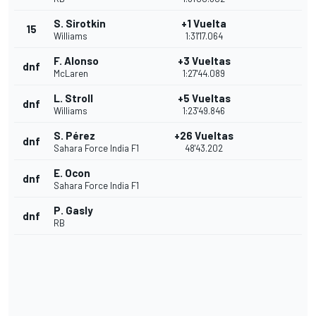
S. Sirotkin
+1 Vuelta
15
Williams
1:31'17.064
F. Alonso
+3 Vueltas
dnf
McLaren
1:27'44.089
L. Stroll
+5 Vueltas
dnf
Williams
1:23'49.846
S. Pérez
+26 Vueltas
dnf
Sahara Force India F1
48'43.202
E. Ocon
dnf
Sahara Force India F1
P. Gasly
dnf
RB