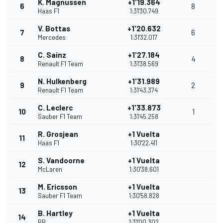
K. Magnussen
+1'19.364
6
8
Haas F1
1:31'30.749
V. Bottas
+1'20.632
7
6
Mercedes
1:31'32.017
C. Sainz
+1'27.184
8
4
Renault F1 Team
1:31'38.569
N. Hulkenberg
+1'31.989
9
2
Renault F1 Team
1:31'43.374
C. Leclerc
+1'33.873
10
1
Sauber F1 Team
1:31'45.258
R. Grosjean
+1 Vuelta
11
Haas F1
1:30'22.411
S. Vandoorne
+1 Vuelta
12
McLaren
1:30'38.601
M. Ericsson
+1 Vuelta
13
Sauber F1 Team
1:30'58.828
B. Hartley
+1 Vuelta
14
RB
1:31'00.302