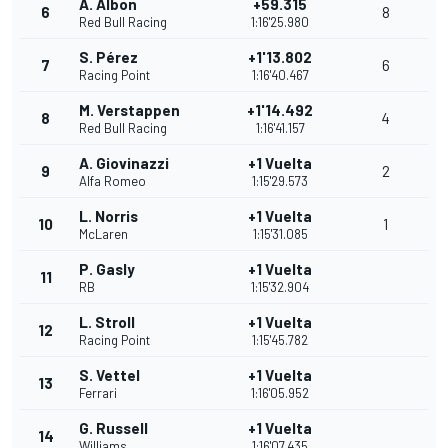
A. Albon
+59.315
6
8
Red Bull Racing
1:16'25.980
S. Pérez
+1'13.802
7
6
Racing Point
1:16'40.467
M. Verstappen
+1'14.492
8
4
Red Bull Racing
1:16'41.157
A. Giovinazzi
+1 Vuelta
9
2
Alfa Romeo
1:15'29.573
L. Norris
+1 Vuelta
10
1
McLaren
1:15'31.085
P. Gasly
+1 Vuelta
11
RB
1:15'32.904
L. Stroll
+1 Vuelta
12
Racing Point
1:15'45.782
S. Vettel
+1 Vuelta
13
Ferrari
1:16'05.952
G. Russell
+1 Vuelta
14
Williams
1:16'07.435