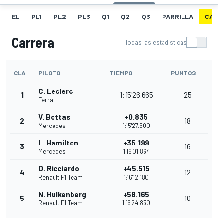
EL
PL1
PL2
PL3
Q1
Q2
Q3
PARRILLA
CAR
Carrera
Todas las estadísticas
CLA
PILOTO
TIEMPO
PUNTOS
C. Leclerc
1
1:15'26.665
25
Ferrari
V. Bottas
+0.835
2
18
Mercedes
1:15'27.500
L. Hamilton
+35.199
3
16
Mercedes
1:16'01.864
D. Ricciardo
+45.515
4
12
Renault F1 Team
1:16'12.180
N. Hulkenberg
+58.165
5
10
Renault F1 Team
1:16'24.830