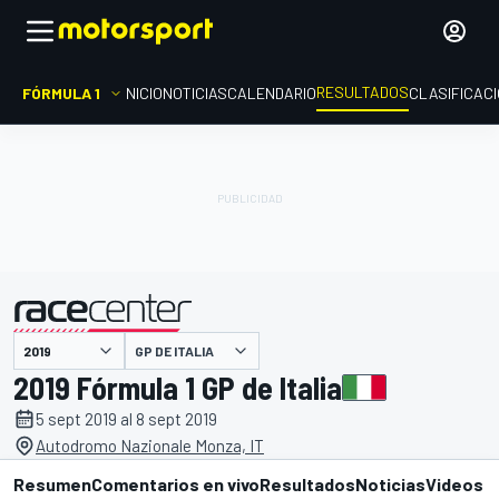
RESULTADOS
FÓRMULA 1
INICIO
NOTICIAS
CALENDARIO
CLASIFICAC
GP DE ITALIA
presentado por
2019 Fórmula 1 GP de Italia
5 sept 2019 al 8 sept 2019
Autodromo Nazionale Monza, IT
Resumen
Comentarios en vivo
Resultados
Noticias
Videos