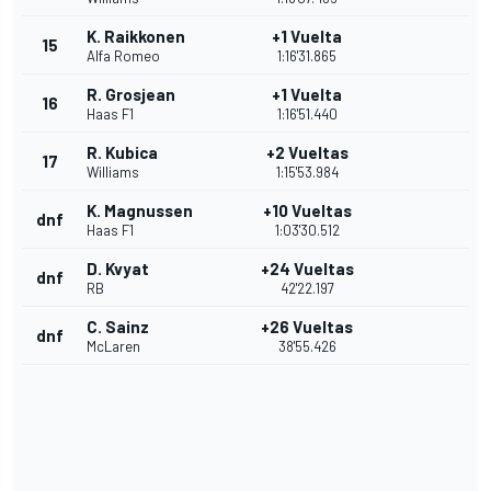
K. Raikkonen
+1 Vuelta
15
Alfa Romeo
1:16'31.865
R. Grosjean
+1 Vuelta
16
Haas F1
1:16'51.440
R. Kubica
+2 Vueltas
17
Williams
1:15'53.984
K. Magnussen
+10 Vueltas
dnf
Haas F1
1:03'30.512
D. Kvyat
+24 Vueltas
dnf
RB
42'22.197
C. Sainz
+26 Vueltas
dnf
McLaren
38'55.426