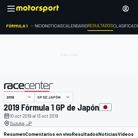
RESULTADOS
FÓRMULA 1
INICIO
NOTICIAS
CALENDARIO
CLASIFICAC
GP DE JAPÓN
presentado por
2019 Fórmula 1 GP de Japón
10 oct 2019 al 13 oct 2019
Suzuka, JP
Resumen
Comentarios en vivo
Resultados
Noticias
Videos