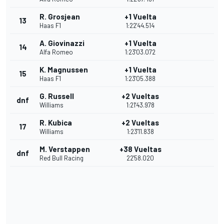
R. Grosjean
+1 Vuelta
13
Haas F1
1:22'44.514
A. Giovinazzi
+1 Vuelta
14
Alfa Romeo
1:23'03.072
K. Magnussen
+1 Vuelta
15
Haas F1
1:23'05.388
G. Russell
+2 Vueltas
dnf
Williams
1:21'43.978
R. Kubica
+2 Vueltas
17
Williams
1:23'11.838
M. Verstappen
+38 Vueltas
dnf
Red Bull Racing
22'58.020