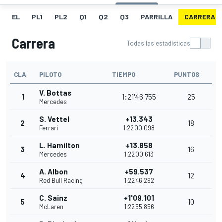
EL
PL1
PL2
Q1
Q2
Q3
PARRILLA
CARRERA
Carrera
Todas las estadísticas
CLA
PILOTO
TIEMPO
PUNTOS
V. Bottas
1
1:21'46.755
25
Mercedes
S. Vettel
+13.343
2
18
Ferrari
1:22'00.098
L. Hamilton
+13.858
3
16
Mercedes
1:22'00.613
A. Albon
+59.537
4
12
Red Bull Racing
1:22'46.292
C. Sainz
+1'09.101
5
10
McLaren
1:22'55.856