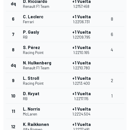
D. Ricciardo
+1 Vuelta
dq
Renault F1 Team
1:21'57.458
C. Leclerc
+1 Vuelta
6
8
Ferrari
1:22'06.731
P. Gasly
+1 Vuelta
7
6
RB
1:22'09.795
S. Pérez
+1 Vuelta
8
4
Racing Point
1:22'10.165
N. Hulkenberg
+1 Vuelta
dq
Renault F1 Team
1:22'10.780
L. Stroll
+1 Vuelta
9
2
Racing Point
1:22'13.400
D. Kvyat
+1 Vuelta
10
1
RB
1:22'17.115
L. Norris
+1 Vuelta
11
McLaren
1:22'24.504
K. Raikkonen
+1 Vuelta
12
Alfa Romeo
1:22'37.491