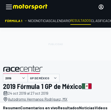
RESULTADOS
FÓRMULA 1
INICIO
NOTICIAS
CALENDARIO
CLASIFICAC
GP DE MÉXICO
presentado por
2019 Fórmula 1 GP de México
24 oct 2019 al 27 oct 2019
Autodromo Hermanos Rodriguez, MX
Resumen
Comentarios en vivo
Resultados
Noticias
Videos