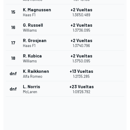
K. Magnussen
+2 Vueltas
15
Haas F1
1:36'50.489
G. Russell
+2 Vueltas
16
Williams
1:37'36.095
R. Grosjean
+2 Vueltas
17
Haas F1
1:37'40.796
R. Kubica
+2 Vueltas
18
Williams
1:37'50.095
K. Raikkonen
+13 Vueltas
dnf
Alfa Romeo
1:21'35.285
L. Norris
+23 Vueltas
dnf
McLaren
1:09'26.792