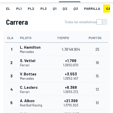
EL
PL1
PL2
PL3
Q1
Q2
Q3
PARRILLA
CAR
Carrera
Todas las estadísticas
CLA
PILOTO
TIEMPO
PUNTOS
L. Hamilton
1
1:36'48.904
25
Mercedes
S. Vettel
+1.766
2
18
Ferrari
1:36'50.670
V. Bottas
+3.553
3
15
Mercedes
1:36'52.457
C. Leclerc
+6.368
4
13
Ferrari
1:36'55.272
A. Albon
+21.399
5
10
Red Bull Racing
1:37'10.303