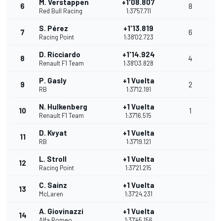
M. Verstappen
+1'08.807
6
8
Red Bull Racing
1:37'57.711
S. Pérez
+1'13.819
7
6
Racing Point
1:38'02.723
D. Ricciardo
+1'14.924
8
4
Renault F1 Team
1:38'03.828
P. Gasly
+1 Vuelta
9
2
RB
1:37'12.191
N. Hulkenberg
+1 Vuelta
10
1
Renault F1 Team
1:37'16.515
D. Kvyat
+1 Vuelta
11
RB
1:37'19.121
L. Stroll
+1 Vuelta
12
Racing Point
1:37'21.215
C. Sainz
+1 Vuelta
13
McLaren
1:37'24.231
A. Giovinazzi
+1 Vuelta
14
Alfa Romeo
1:37'45.156