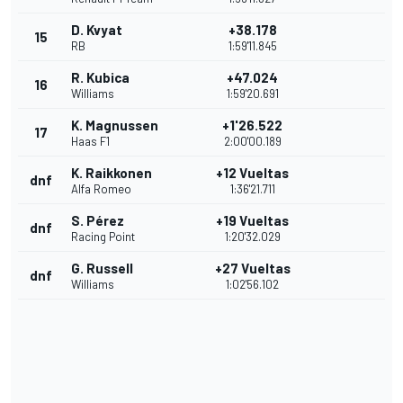
D. Kvyat
+38.178
15
RB
1:59'11.845
R. Kubica
+47.024
16
Williams
1:59'20.691
K. Magnussen
+1'26.522
17
Haas F1
2:00'00.189
K. Raikkonen
+12 Vueltas
dnf
Alfa Romeo
1:36'21.711
S. Pérez
+19 Vueltas
dnf
Racing Point
1:20'32.029
G. Russell
+27 Vueltas
dnf
Williams
1:02'56.102