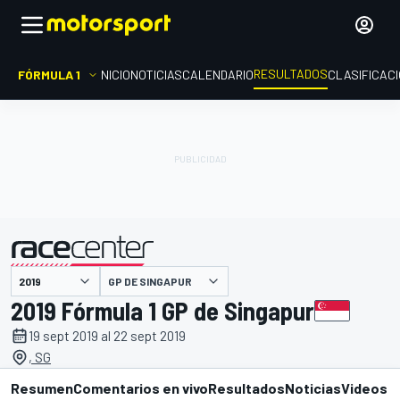
RESULTADOS
FÓRMULA 1
INICIO
NOTICIAS
CALENDARIO
CLASIFICAC
GP DE SINGAPUR
presentado por
2019 Fórmula 1 GP de Singapur
19 sept 2019 al 22 sept 2019
, SG
Resumen
Comentarios en vivo
Resultados
Noticias
Videos