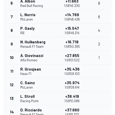
A. Albon
+11.663
6
8
Red Bull Racing
1:58'45.330
L. Norris
+14.769
7
6
McLaren
1:58'48.436
P. Gasly
+15.547
8
4
RB
1:58'49.214
N. Hulkenberg
+16.718
9
2
Renault F1 Team
1:58'50.385
A. Giovinazzi
+27.855
10
1
Alfa Romeo
1:59'01.522
R. Grosjean
+35.436
11
Haas F1
1:59'09.103
C. Sainz
+35.974
12
McLaren
1:59'09.641
L. Stroll
+36.419
13
Racing Point
1:59'10.086
D. Ricciardo
+37.660
14
Renault F1 Team
1:59'11.327