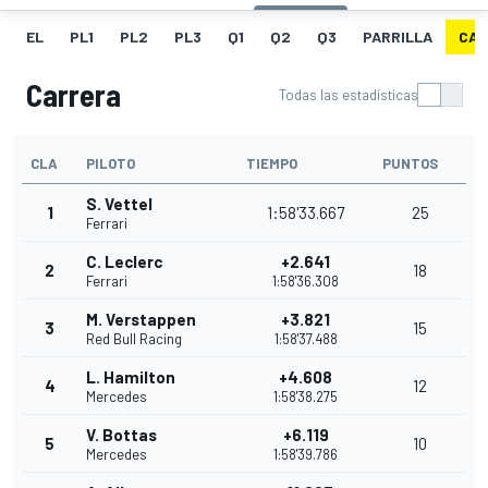
EL
PL1
PL2
PL3
Q1
Q2
Q3
PARRILLA
CAR
Carrera
Todas las estadísticas
CLA
PILOTO
TIEMPO
PUNTOS
S. Vettel
1
1:58'33.667
25
Ferrari
C. Leclerc
+2.641
2
18
Ferrari
1:58'36.308
M. Verstappen
+3.821
3
15
Red Bull Racing
1:58'37.488
L. Hamilton
+4.608
4
12
Mercedes
1:58'38.275
V. Bottas
+6.119
5
10
Mercedes
1:58'39.786