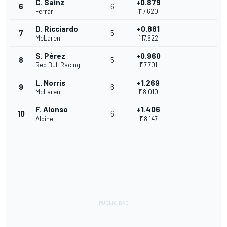
C. Sainz
+0.879
6
6
Ferrari
1'17.620
D. Ricciardo
+0.881
7
5
McLaren
1'17.622
S. Pérez
+0.960
8
5
Red Bull Racing
1'17.701
L. Norris
+1.269
9
6
McLaren
1'18.010
F. Alonso
+1.406
10
6
Alpine
1'18.147