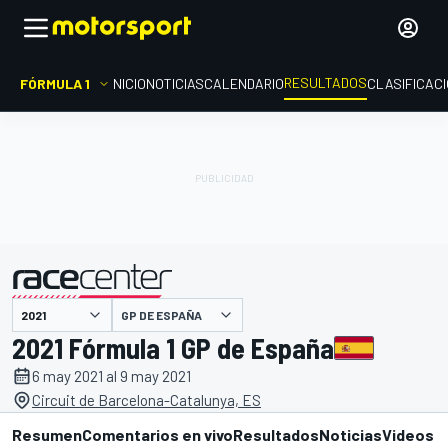
RESULTADOS
FÓRMULA 1
INICIO
NOTICIAS
CALENDARIO
CLASIFICAC
GP DE ESPAÑA
presentado por
2021 Fórmula 1 GP de España
6 may 2021 al 9 may 2021
Circuit de Barcelona-Catalunya, ES
Resumen
Comentarios en vivo
Resultados
Noticias
Videos