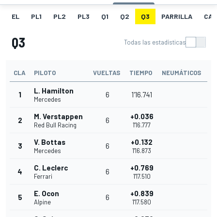
EL
PL1
PL2
PL3
Q1
Q2
Q3
PARRILLA
CAR
Q3
Todas las estadísticas
CLA
PILOTO
VUELTAS
TIEMPO
NEUMÁTICOS
L. Hamilton
1
6
1'16.741
Mercedes
M. Verstappen
+0.036
2
6
Red Bull Racing
1'16.777
V. Bottas
+0.132
3
6
Mercedes
1'16.873
C. Leclerc
+0.769
4
6
Ferrari
1'17.510
E. Ocon
+0.839
5
6
Alpine
1'17.580