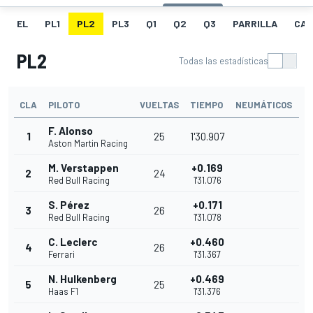
EL
PL1
PL2
PL3
Q1
Q2
Q3
PARRILLA
CAR
PL2
Todas las estadísticas
CLA
PILOTO
VUELTAS
TIEMPO
NEUMÁTICOS
F. Alonso
1
25
1'30.907
Aston Martin Racing
M. Verstappen
+0.169
2
24
Red Bull Racing
1'31.076
S. Pérez
+0.171
3
26
Red Bull Racing
1'31.078
C. Leclerc
+0.460
4
26
Ferrari
1'31.367
N. Hulkenberg
+0.469
5
25
Haas F1
1'31.376