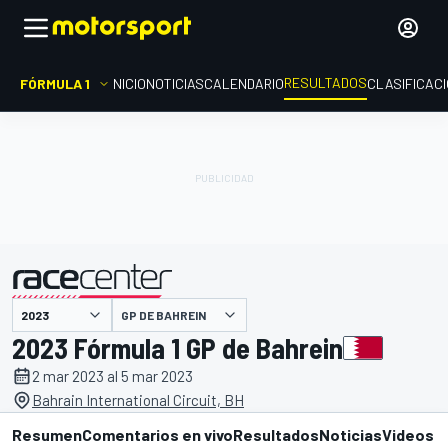
RESULTADOS
FÓRMULA 1
INICIO
NOTICIAS
CALENDARIO
CLASIFICAC
GP DE BAHREIN
presentado por
2023 Fórmula 1 GP de Bahrein
2 mar 2023 al 5 mar 2023
Bahrain International Circuit, BH
Resumen
Comentarios en vivo
Resultados
Noticias
Videos