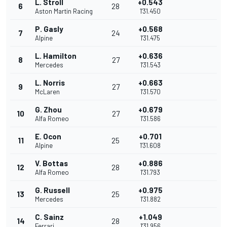
L. Stroll
+0.543
6
28
Aston Martin Racing
1'31.450
P. Gasly
+0.568
7
24
Alpine
1'31.475
L. Hamilton
+0.636
8
27
Mercedes
1'31.543
L. Norris
+0.663
9
27
McLaren
1'31.570
G. Zhou
+0.679
10
27
Alfa Romeo
1'31.586
E. Ocon
+0.701
11
25
Alpine
1'31.608
V. Bottas
+0.886
12
28
Alfa Romeo
1'31.793
G. Russell
+0.975
13
25
Mercedes
1'31.882
C. Sainz
+1.049
14
28
Ferrari
1'31.956