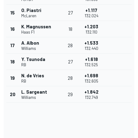
O. Piastri
+1.117
15
27
McLaren
1'32.024
K. Magnussen
+1.203
16
18
Haas F1
1'32.110
A. Albon
+1.533
17
28
Williams
1'32.440
Y. Tsunoda
+1.618
18
27
RB
1'32.525
N. de Vries
+1.698
19
28
RB
1'32.605
L. Sargeant
+1.842
20
29
Williams
1'32.749