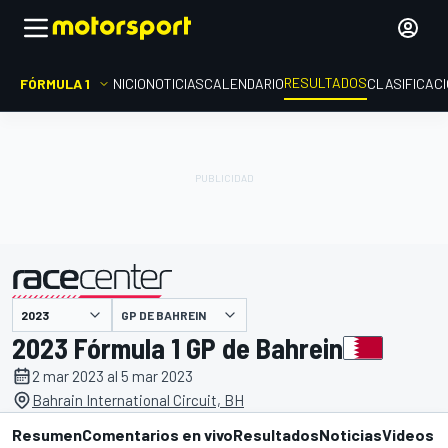
RESULTADOS
FÓRMULA 1
INICIO
NOTICIAS
CALENDARIO
CLASIFICAC
GP DE BAHREIN
presentado por
2023 Fórmula 1 GP de Bahrein
2 mar 2023 al 5 mar 2023
Bahrain International Circuit, BH
Resumen
Comentarios en vivo
Resultados
Noticias
Videos