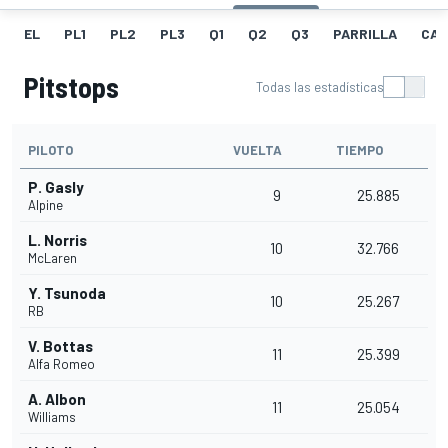
EL
PL1
PL2
PL3
Q1
Q2
Q3
PARRILLA
CAR
Pitstops
Todas las estadísticas
PILOTO
VUELTA
TIEMPO
P. Gasly
9
25.885
Alpine
L. Norris
10
32.766
McLaren
Y. Tsunoda
10
25.267
RB
V. Bottas
11
25.399
Alfa Romeo
A. Albon
11
25.054
Williams