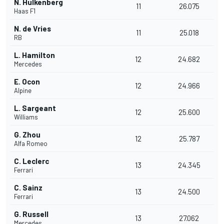
N. Hulkenberg
11
26.075
Haas F1
N. de Vries
11
25.018
RB
L. Hamilton
12
24.682
Mercedes
E. Ocon
12
24.966
Alpine
L. Sargeant
12
25.600
Williams
G. Zhou
12
25.787
Alfa Romeo
C. Leclerc
13
24.345
Ferrari
C. Sainz
13
24.500
Ferrari
G. Russell
13
27.062
Mercedes