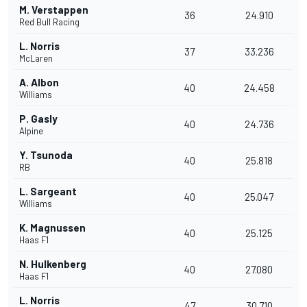
M. Verstappen
36
24.910
Red Bull Racing
L. Norris
37
33.236
McLaren
A. Albon
40
24.458
Williams
P. Gasly
40
24.736
Alpine
Y. Tsunoda
40
25.818
RB
L. Sargeant
40
25.047
Williams
K. Magnussen
40
25.125
Haas F1
N. Hulkenberg
40
27.080
Haas F1
L. Norris
47
30.710