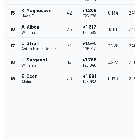
K. Magnussen
+1.206
15
42
0.134
241.7
Haas F1
1'26.278
A. Albon
+1.317
16
33
0.111
241.
Williams
1'26.389
L. Stroll
+1.545
17
31
0.228
240.
Aston Martin Racing
1'26.617
L. Sargeant
+1.768
18
16
0.223
240.
Williams
1'26.840
E. Ocon
+1.891
19
33
0.123
239.
Alpine
1'26.963