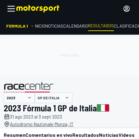
RESULTADOS
FÓRMULA 1
INICIO
NOTICIAS
CALENDARIO
CLASIFICAC
GP DE ITALIA
presentado por
2023 Fórmula 1 GP de Italia
31 ago 2023 al 3 sept 2023
Autodromo Nazionale Monza, IT
Resumen
Comentarios en vivo
Resultados
Noticias
Videos