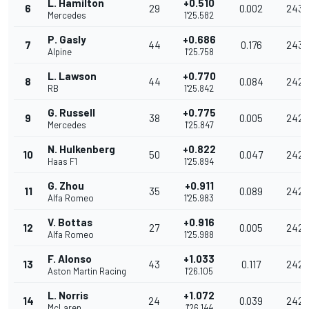
L. Hamilton
+0.510
6
29
0.002
243.
Mercedes
1'25.582
P. Gasly
+0.686
7
44
0.176
243.1
Alpine
1'25.758
L. Lawson
+0.770
8
44
0.084
242.
RB
1'25.842
G. Russell
+0.775
9
38
0.005
242.
Mercedes
1'25.847
N. Hulkenberg
+0.822
10
50
0.047
242.
Haas F1
1'25.894
G. Zhou
+0.911
11
35
0.089
242.
Alfa Romeo
1'25.983
V. Bottas
+0.916
12
27
0.005
242.
Alfa Romeo
1'25.988
F. Alonso
+1.033
13
43
0.117
242.
Aston Martin Racing
1'26.105
L. Norris
+1.072
14
24
0.039
242.
McLaren
1'26.144